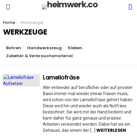
S
Menu
You are here:
Home
Werkzeuge
WERKZEUGE
SUBTERMS
Bohren
Handwerkszeug
Kleben
Zubehör & Verbrauchsmaterial
Lamellofräse
MORE
STORIES
Wer entweder auf beruflicher oder auf privater
Basis immer mal wieder etwas fräsen muss,
wird schon von der Lamellofräse gehört haben.
Diese wird hin und wieder auch als Nutfräse
bezeichnet. Sie wird mit der Hand bedient und
kann daher für ganz genaue und präzise
Arbeiten verwendet werden. Dabei hat sie ein
WEITERLESEN
Gehäuse, das einem der […]