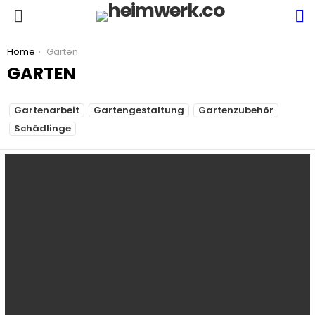
S
Menu
You are here:
Home
Garten
GARTEN
SUBTERMS
Gartenarbeit
Gartengestaltung
Gartenzubehör
Schädlinge
LATEST
STORIES