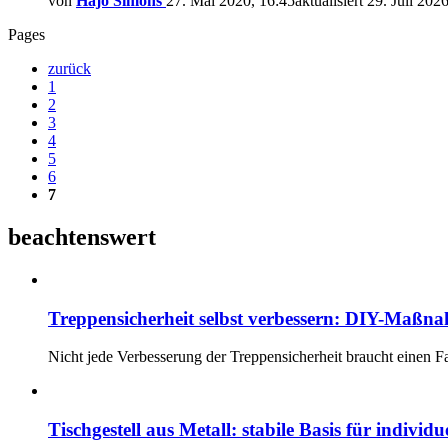
von
Hajo Simons
27. Mai 2020, 16:45
aktualisiert
29. Juli 202
Pages
zurück
1
2
3
4
5
6
7
beachtenswert
Treppensicherheit selbst verbessern: DIY-Maßna
Nicht jede Verbesserung der Treppensicherheit braucht einen F
Tischgestell aus Metall: stabile Basis für individ