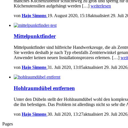
manches Küchenzubehör schlichtweg zu groß und sperrig für die
Küchenutensilien aufgehängt werden […]
weiterlesen
von
Hajo Simons
19. August 2020, 15:18
aktualisiert
29. Juli 
Mittelpunktfinder
Mittelpunktfinder sind hilfreiche Handwerkzeuge, die als Zent
Sie werden deshalb je nach Typ ebenfalls Zentrierwinkel genann
Anwender keinen neuen Installationsprozess erlernen. […]
weit
von
Hajo Simons
31. Juli 2020, 13:05
aktualisiert
29. Juli 2026
Hohlraumdübel entfernen
Unter den Dübeln stellt der Hohlraumdübel wohl den komplexeste
die ihn befestigen. Das Problem ist allerdings nicht so sehr d
von
Hajo Simons
30. Juli 2020, 13:27
aktualisiert
29. Juli 2026
Pages