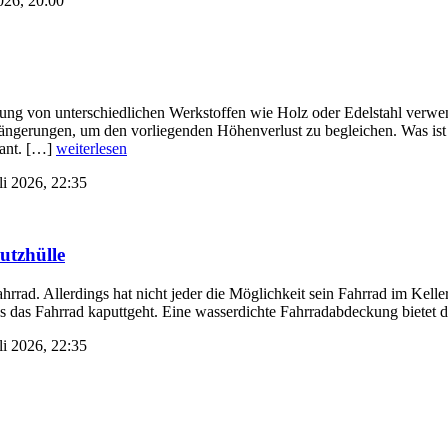
2026, 20:00
ung von unterschiedlichen Werkstoffen wie Holz oder Edelstahl verwend
rlängerungen, um den vorliegenden Höhenverlust zu begleichen. Was is
pant. […]
weiterlesen
li 2026, 22:35
utzhülle
ad. Allerdings hat nicht jeder die Möglichkeit sein Fahrrad im Keller
ss das Fahrrad kaputtgeht. Eine wasserdichte Fahrradabdeckung bietet
li 2026, 22:35