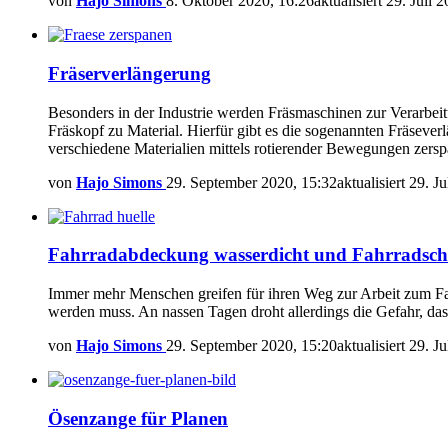
von
Hajo Simons
8. Oktober 2020, 16:26
aktualisiert
29. Juli 
Fräserverlängerung
Besonders in der Industrie werden Fräsmaschinen zur Verarbeit
Fräskopf zu Material. Hierfür gibt es die sogenannten Fräseve
verschiedene Materialien mittels rotierender Bewegungen zers
von
Hajo Simons
29. September 2020, 15:32
aktualisiert
29. Ju
Fahrradabdeckung wasserdicht und Fahrradsch
Immer mehr Menschen greifen für ihren Weg zur Arbeit zum Fahrr
werden muss. An nassen Tagen droht allerdings die Gefahr, da
von
Hajo Simons
29. September 2020, 15:20
aktualisiert
29. Ju
Ösenzange für Planen