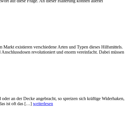
ort auf diese Frage. An dieser Halterung können allerlei
 Markt existieren verschiedene Arten und Typen dieses Hilfsmittels.
und Anschlussdosen revolutioniert und enorm vereinfacht. Dabei müssen
d oder an der Decke angebracht, so spreizen sich kräftige Widerhaken,
das ist oft das […]
weiterlesen