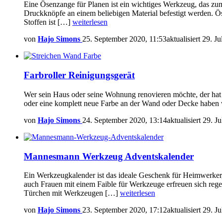
Eine Ösenzange für Planen ist ein wichtiges Werkzeug, das z
Druckknöpfe an einem beliebigen Material befestigt werden. Ös
Stoffen ist […]
weiterlesen
von
Hajo Simons
25. September 2020, 11:53
aktualisiert
29. Ju
Farbroller Reinigungsgerät
Wer sein Haus oder seine Wohnung renovieren möchte, der hat e
oder eine komplett neue Farbe an der Wand oder Decke haben wi
von
Hajo Simons
24. September 2020, 13:14
aktualisiert
29. Ju
Mannesmann Werkzeug Adventskalender
Ein Werkzeugkalender ist das ideale Geschenk für Heimwerke
auch Frauen mit einem Faible für Werkzeuge erfreuen sich re
Türchen mit Werkzeugen […]
weiterlesen
von
Hajo Simons
23. September 2020, 17:12
aktualisiert
29. Ju