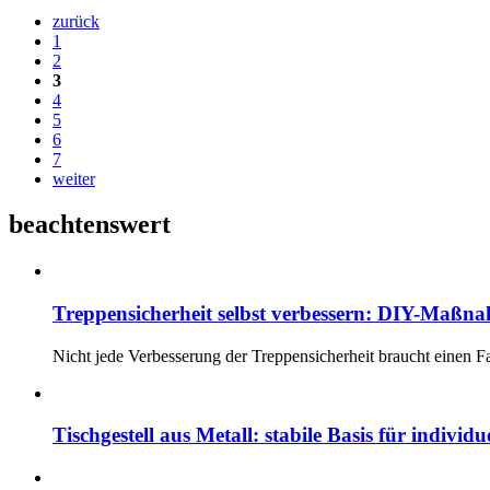
zurück
1
2
3
4
5
6
7
weiter
beachtenswert
Treppensicherheit selbst verbessern: DIY-Maßna
Nicht jede Verbesserung der Treppensicherheit braucht einen F
Tischgestell aus Metall: stabile Basis für individ