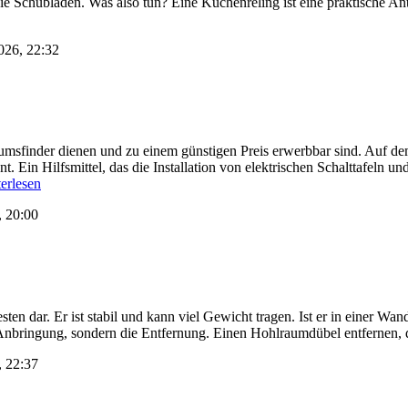
 Schubladen. Was also tun? Eine Küchenreling ist eine praktische Antw
2026, 22:32
rumsfinder dienen und zu einem günstigen Preis erwerbbar sind. Auf dem
t. Ein Hilfsmittel, das die Installation von elektrischen Schalttafeln 
erlesen
, 20:00
n dar. Er ist stabil und kann viel Gewicht tragen. Ist er in einer Wan
ie Anbringung, sondern die Entfernung. Einen Hohlraumdübel entfernen, 
, 22:37