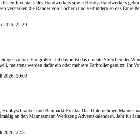
um festen Inventar jedes Handwerkers sowie Hobby-Handwerkers gehört
en verstärken die Ränder von Löchern und verhindern so das Einreißen
li 2026, 22:29
iniges zu tun. Ein großer Teil davon ist das erneute Streichen der Wä
ll, meistens werden dafür ein oder mehrere Farbroller genutzt. Ihr Vo
li 2026, 20:03
r, Hobbyschrauber und Baumarkt-Freaks. Das Unternehmen Mannesmann
gelmäßig an den Mannesmann Werkzeug Adventskalendern. Jahr für Jahr
li 2026, 22:31