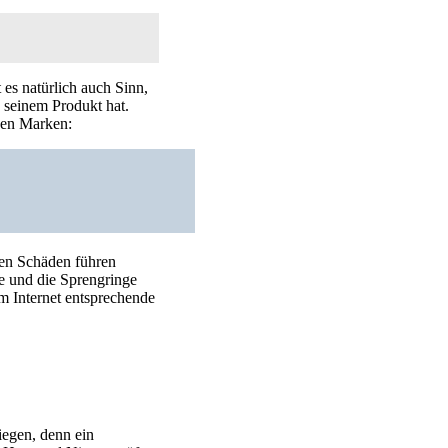
 es natürlich auch Sinn,
 seinem Produkt hat.
nden Marken:
ßen Schäden führen
ge und die Sprengringe
im Internet entsprechende
liegen, denn ein