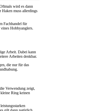
 Oftmals wird es dann
er Haken muss allerdings
em Fachhandel für
ar eines Hobbyanglers.
lige Arbeit. Dabei kann
itere Arbeiten denkbar.
en, die nur für das
 Handhabung.
 die Verwendung zeigt,
 kleine Ring keinen
leistungsstarken
s gilt dann natürlich