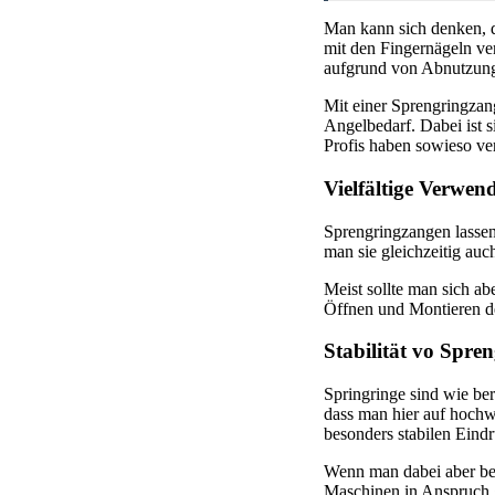
Man kann sich denken, d
mit den Fingernägeln ver
aufgrund von Abnutzung
Mit einer Sprengringzan
Angelbedarf. Dabei ist s
Profis haben sowieso ve
Vielfältige Verwe
Sprengringzangen lassen 
man sie gleichzeitig au
Meist sollte man sich ab
Öffnen und Montieren de
Stabilität vo Spre
Springringe sind wie be
dass man hier auf hochwe
besonders stabilen Eind
Wenn man dabei aber bede
Maschinen in Anspruch ge