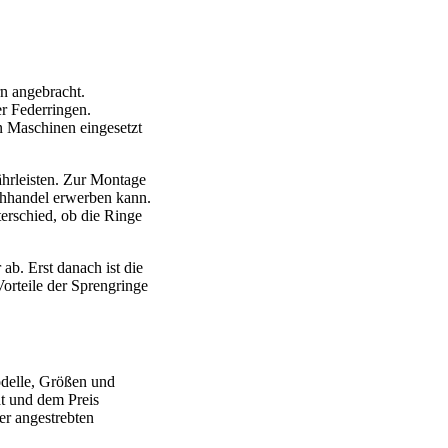
n angebracht.
r Federringen.
en Maschinen eingesetzt
ährleisten. Zur Montage
chhandel erwerben kann.
erschied, ob die Ringe
ab. Erst danach ist die
orteile der Sprengringe
odelle, Größen und
ät und dem Preis
er angestrebten