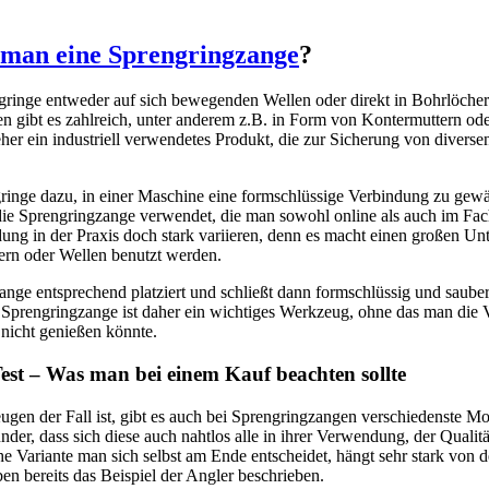
man eine Sprengringzange
?
ringe entweder auf sich bewegenden Wellen oder direkt in Bohrlöcher
 gibt es zahlreich, unter anderem z.B. in Form von Kontermuttern ode
her ein industriell verwendetes Produkt, die zur Sicherung von divers
ringe dazu, in einer Maschine eine formschlüssige Verbindung zu gew
 die Sprengringzange verwendet, die man sowohl online als auch im Fa
ng in der Praxis doch stark variieren, denn es macht einen großen Unt
ern oder Wellen benutzt werden.
nge entsprechend platziert und schließt dann formschlüssig und sauber 
Sprengringzange ist daher ein wichtiges Werkzeug, ohne das man die V
 nicht genießen könnte.
est – Was man bei einem Kauf beachten sollte
eugen der Fall ist, gibt es auch bei Sprengringzangen verschiedenste M
er, dass sich diese auch nahtlos alle in ihrer Verwendung, der Qualit
e Variante man sich selbst am Ende entscheidet, hängt sehr stark von d
n bereits das Beispiel der Angler beschrieben.