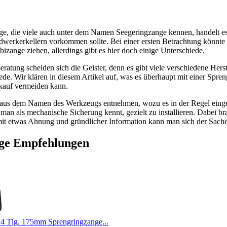
ge, die viele auch unter dem Namen Seegeringzange kennen, handelt e
dwerkerkellern vorkommen sollte. Bei einer ersten Betrachtung könnte
izange ziehen, allerdings gibt es hier doch einige Unterschiede.
atung scheiden sich die Geister, denn es gibt viele verschiedene Hers
ede. Wir klären in diesem Artikel auf, was es überhaupt mit einer Spren
kauf vermeiden kann.
 aus dem Namen des Werkzeugs entnehmen, wozu es in der Regel einges
man als mechanische Sicherung kennt, gezielt zu installieren. Dabei b
it etwas Ahnung und gründlicher Information kann man sich der Sache
ge Empfehlungen
Tlg. 175mm Sprengringzange...