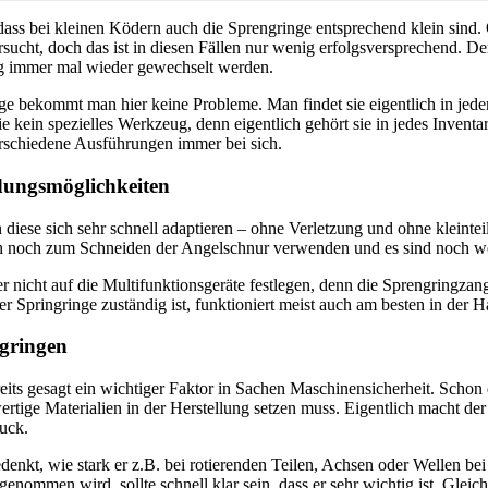
ass bei kleinen Ködern auch die Sprengringe entsprechend klein sind.
sucht, doch das ist in diesen Fällen nur wenig erfolgsversprechend. D
 immer mal wieder gewechselt werden.
ge bekommt man hier keine Probleme. Man findet sie eigentlich in jed
ie kein spezielles Werkzeug, denn eigentlich gehört sie in jedes Invent
rschiedene Ausführungen immer bei sich.
ndungsmöglichkeiten
diese sich sehr schnell adaptieren – ohne Verletzung und ohne kleintei
ch noch zum Schneiden der Angelschnur verwenden und es sind noch we
er nicht auf die Multifunktionsgeräte festlegen, denn die Sprengringzang
r Springringe zuständig ist, funktioniert meist auch am besten in der
ngringen
reits gesagt ein wichtiger Faktor in Sachen Maschinensicherheit. Schon
rtige Materialien in der Herstellung setzen muss. Eigentlich macht der
ruck.
nkt, wie stark er z.B. bei rotierenden Teilen, Achsen oder Wellen bei 
nommen wird, sollte schnell klar sein, dass er sehr wichtig ist. Gleiche