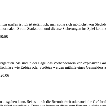
t zu spaßen ist. Er ist gefährlich, man sollte sich möglichst von Steck
statt normalem Strom Starkstrom und diverse Sicherungen ins Spiel ko
 19:08
sgeräten. Sie sind in der Lage, das Vorhandensein von explosiven Gase
schgase wie Erdgas oder Stadtgas werden mithilfe eines Gasmelders a
, 20:06
ausgehen kann. Sei es durch die Brennbarkeit oder auch die Gefahr durc
hilft dabei zuverlässig. Doch wo kommen diese zum Einsatz, welche ve