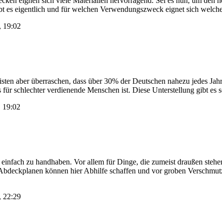
ken eignen sich viele Materialien hervorragend. Sei es nun, um den h
bt es eigentlich und für welchen Verwendungszweck eignet sich welche
, 19:02
 meisten aber überraschen, dass über 30% der Deutschen nahezu jedes J
 für schlechter verdienende Menschen ist. Diese Unterstellung gibt es 
, 19:02
de einfach zu handhaben. Vor allem für Dinge, die zumeist draußen stehe
Abdeckplanen können hier Abhilfe schaffen und vor groben Verschmut
, 22:29