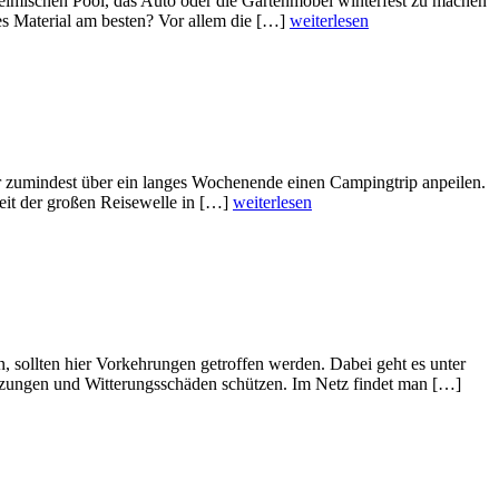
eimischen Pool, das Auto oder die Gartenmöbel winterfest zu machen
s Material am besten? Vor allem die […]
weiterlesen
ahr zumindest über ein langes Wochenende einen Campingtrip anpeilen.
seit der großen Reisewelle in […]
weiterlesen
n, sollten hier Vorkehrungen getroffen werden. Dabei geht es unter
zungen und Witterungsschäden schützen. Im Netz findet man […]