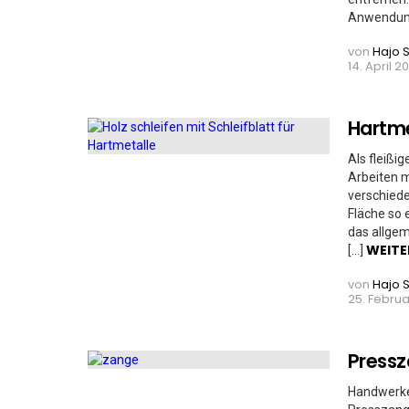
Anwendung
von
Hajo 
14. April 20
Hartme
Als fleißi
Arbeiten m
verschiede
Fläche so
das allgem
WEITE
[…]
von
Hajo 
25. Februar
Pressz
Handwerke