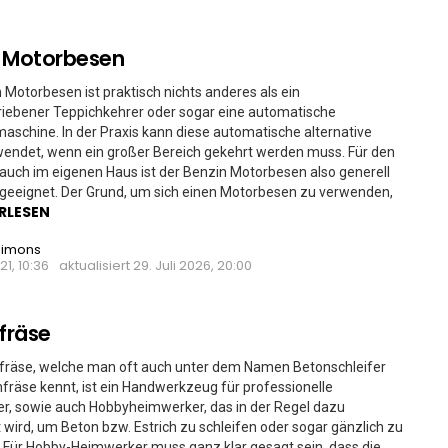
n Motorbesen
 Motorbesen ist praktisch nichts anderes als ein
riebener Teppichkehrer oder sogar eine automatische
schine. In der Praxis kann diese automatische alternative
endet, wenn ein großer Bereich gekehrt werden muss. Für den
auch im eigenen Haus ist der Benzin Motorbesen also generell
 geeignet. Der Grund, um sich einen Motorbesen zu verwenden,
RLESEN
Simons
21, 10:36
aktualisiert
29. Juli 2026, 20:00
hfräse
hfräse, welche man oft auch unter dem Namen Betonschleifer
fräse kennt, ist ein Handwerkzeug für professionelle
r, sowie auch Hobbyheimwerker, das in der Regel dazu
wird, um Beton bzw. Estrich zu schleifen oder sogar gänzlich zu
 Für Hobby-Heimwerker muss ganz klar gesagt sein, dass die