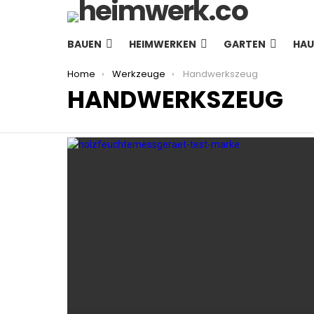
BAUEN
HEIMWERKEN
GARTEN
HAU
You are here:
Home
Werkzeuge
Handwerkszeug
HANDWERKSZEUG
LATEST
STORIES