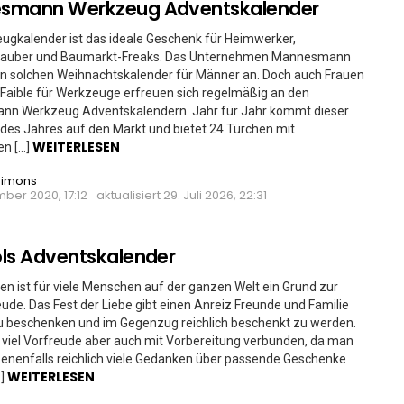
smann Werkzeug Adventskalender
ugkalender ist das ideale Geschenk für Heimwerker,
auber und Baumarkt-Freaks. Das Unternehmen Mannesmann
en solchen Weihnachtskalender für Männer an. Doch auch Frauen
Faible für Werkzeuge erfreuen sich regelmäßig an den
n Werkzeug Adventskalendern. Jahr für Jahr kommt dieser
es Jahres auf den Markt und bietet 24 Türchen mit
WEITERLESEN
n […]
Simons
ber 2020, 17:12
aktualisiert
29. Juli 2026, 22:31
ls Adventskalender
n ist für viele Menschen auf der ganzen Welt ein Grund zur
ude. Das Fest der Liebe gibt einen Anreiz Freunde und Familie
zu beschenken und im Gegenzug reichlich beschenkt zu werden.
t viel Vorfreude aber auch mit Vorbereitung verbunden, da man
enenfalls reichlich viele Gedanken über passende Geschenke
WEITERLESEN
…]