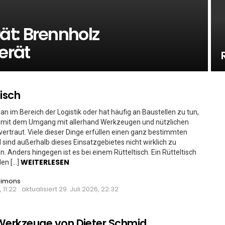
t: Brennholz
erät
tisch
an im Bereich der Logistik oder hat häufig an Baustellen zu tun,
n mit dem Umgang mit allerhand Werkzeugen und nützlichen
 vertraut. Viele dieser Dinge erfüllen einen ganz bestimmten
sind außerhalb dieses Einsatzgebietes nicht wirklich zu
. Anders hingegen ist es bei einem Rütteltisch. Ein Rütteltisch
WEITERLESEN
len […]
Simons
 11:22
aktualisiert
29. Juli 2026, 22:32
Werkzeuge von Dieter Schmid