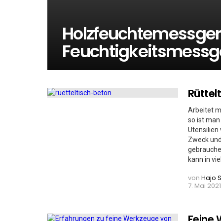
Holzfeuchtemessgerä
Feuchtigkeitsmessg
Rüttel
MORE
STORIES
Arbeitet m
so ist ma
Utensilien
Zweck und 
gebrauchen
kann in vie
von
Hajo 
7. Mai 2021,
Feine 