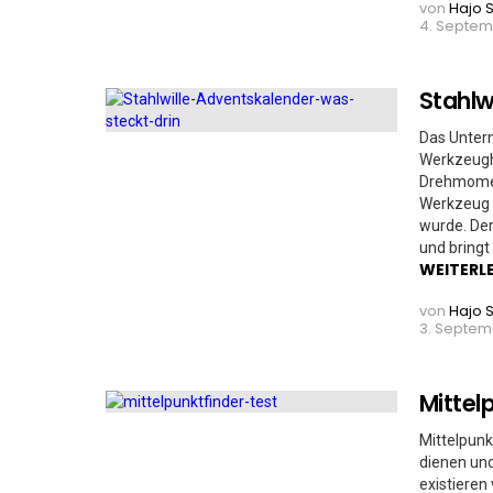
von
Hajo 
4. Septem
Stahlw
Das Unter
Werkzeughe
Drehmoment
Werkzeug 
wurde. Der
und bringt 
WEITERL
von
Hajo 
3. Septem
Mittel
Mittelpunk
dienen und
existieren