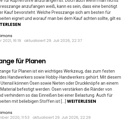
e für Kupferrohre anzufangen ist. Doch auch wenn man nichts
Presszange anzufangen weiß, kann es sein, dass eine benötigt
er Kauf bevorsteht. Welche Presszange sich am besten für
eiten eignet und worauf man bei dem Kauf achten sollte, gilt es
TERLESEN
Simons
 2021, 16:19
aktualisiert
29. Juli 2026, 22:37
nge für Planen
ange für Planen ist ein wichtiges Werkzeug, das zum festen
jedes Handwerkers sowie Hobby-Handwerkers gehört. Mit diesem
 Utensil können Ösen sowie Nieten oder Druckknöpfe an einem
 Material befestigt werden. Ösen verstärken die Ränder von
d verhindern so das Einreißen bei einer Belastung. Auch für
WEITERLESEN
eiten mit beliebigen Stoffen ist […]
Simons
ber 2020, 11:53
aktualisiert
29. Juli 2026, 22:29