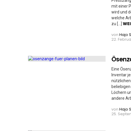
Presszang
mit einer 
wird und d
welche Arb
WEI
zu […]
von
Hajo 
22. Februar
Ösenza
Eine Ösenz
Inventar 
nützlichen
beliebigen
Löchern un
andere Arb
von
Hajo 
25. Septem