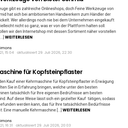
uge gibt es zahlreiche Onlineshops, doch Feine Werkzeuge von
mid hat sich bei ambitionierten Handwerkern zum Händler der
ckelt. Wer allerdings noch nie bei dem Unternehmen eingekauft
ielleicht nicht so ganz, was er von der Plattform halten soll.
llen wir den Internetshop mit dessen Sortiment näher vorstellen
WEITERLESEN
[…]
Simons
21, 15:04
aktualisiert
29. Juli 2026, 22:30
schine für Kopfsteinpflaster
den Kauf einer Kehrmaschine für Kopfsteinpflaster in Erwägung
llten Sie in Erfahrung bringen, welche unter den besten
nen tatsächlich für Ihre eigenen Bedrüfnisse am besten
ind. Auf diese Weise lässt sich ein gezielter Kauf tätigen, sodass
gefunden werden kann, das für Ihre tatsächlichen Bedürfnisse
WEITERLESEN
st. Eine manuelle Kehrmaschine […]
Simons
21, 16:31
aktualisiert
29. Juli 2026, 20:03