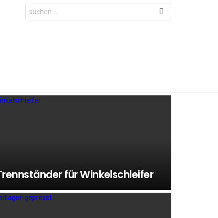
Search
for:
Trennständer für Winkelschleifer