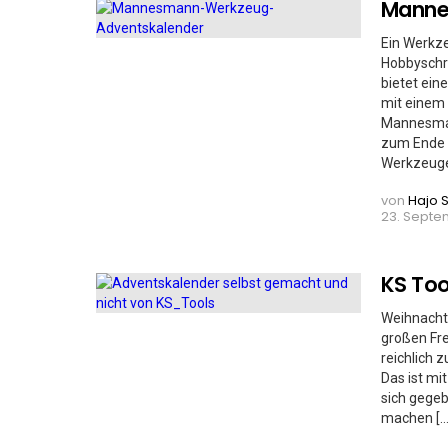
Manne
Ein Werkze
Hobbyschr
bietet ein
mit einem 
Mannesman
zum Ende d
Werkzeuge
von
Hajo 
23. Septem
KS Too
Weihnachte
großen Fre
reichlich 
Das ist mi
sich gegeb
machen [