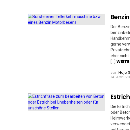
Benzi
Der Benzin
benzinbet
Handkehrma
gerne verw
Privatgebr
eher nicht
WEITE
[…]
von
Hajo 
14. April 20
Estric
Die Estric
oder Beton
Heimwerke
verwendet 
entfernen.