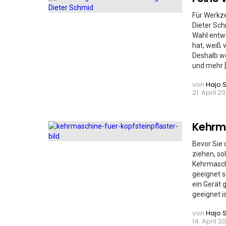
Für Werkze
Dieter Sch
Wahl entwi
hat, weiß v
Deshalb wo
und mehr 
von
Hajo 
21. April 20
Kehrma
Bevor Sie 
ziehen, so
Kehrmaschi
geeignet s
ein Gerät 
geeignet i
von
Hajo 
14. April 20