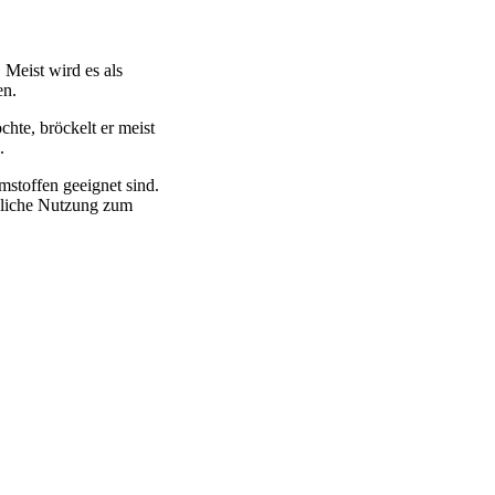
Meist wird es als
en.
hte, bröckelt er meist
.
stoffen geeignet sind.
rbliche Nutzung zum