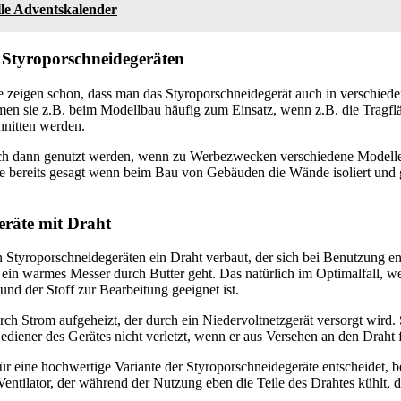
lle Adventskalender
 Styroporschneidegeräten
e zeigen schon, dass man das Styroporschneidegerät auch in verschied
en sie z.B. beim Modellbau häufig zum Einsatz, wenn z.B. die Tragfl
hnitten werden.
uch dann genutzt werden, wenn zu Werbezwecken verschiedene Modelle
e bereits gesagt wenn beim Bau von Gebäuden die Wände isoliert un
eräte mit Draht
n Styroporschneidegeräten ein Draht verbaut, der sich bei Benutzung en
ein warmes Messer durch Butter geht. Das natürlich im Optimalfall, w
 und der Stoff zur Bearbeitung geeignet ist.
ch Strom aufgeheizt, der durch ein Niedervoltnetzgerät versorgt wird. S
Bediener des Gerätes nicht verletzt, wenn er aus Versehen an den Draht f
 eine hochwertige Variante der Styroporschneidegeräte entscheidet, be
 Ventilator, der während der Nutzung eben die Teile des Drahtes kühlt, d