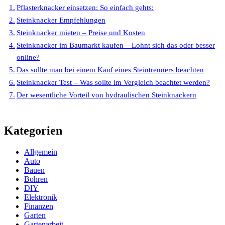
Pflasterknacker einsetzen: So einfach gehts:
Steinknacker Empfehlungen
Steinknacker mieten – Preise und Kosten
Steinknacker im Baumarkt kaufen – Lohnt sich das oder besser
online?
Das sollte man bei einem Kauf eines Steintrenners beachten
Steinknacker Test – Was sollte im Vergleich beachtet werden?
Der wesentliche Vorteil von hydraulischen Steinknackern
Kategorien
Allgemein
Auto
Bauen
Bohren
DIY
Elektronik
Finanzen
Garten
Gartenarbeit