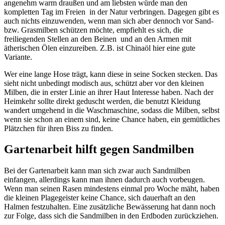
angenehm warm draußen und am liebsten würde man den
kompletten Tag im Freien in der Natur verbringen. Dagegen gibt es
auch nichts einzuwenden, wenn man sich aber dennoch vor Sand-
bzw. Grasmilben schützen möchte, empfiehlt es sich, die
freiliegenden Stellen an den Beinen und an den Armen mit
ätherischen Ölen einzureiben. Z.B. ist Chinaöl hier eine gute
Variante.
Wer eine lange Hose trägt, kann diese in seine Socken stecken. Das
sieht nicht unbedingt modisch aus, schützt aber vor den kleinen
Milben, die in erster Linie an ihrer Haut Interesse haben. Nach der
Heimkehr sollte direkt geduscht werden, die benutzt Kleidung
wandert umgehend in die Waschmaschine, sodass die Milben, selbst
wenn sie schon an einem sind, keine Chance haben, ein gemütliches
Plätzchen für ihren Biss zu finden.
Gartenarbeit hilft gegen Sandmilben
Bei der Gartenarbeit kann man sich zwar auch Sandmilben
einfangen, allerdings kann man ihnen dadurch auch vorbeugen.
Wenn man seinen Rasen mindestens einmal pro Woche mäht, haben
die kleinen Plagegeister keine Chance, sich dauerhaft an den
Halmen festzuhalten. Eine zusätzliche Bewässerung hat dann noch
zur Folge, dass sich die Sandmilben in den Erdboden zurückziehen.