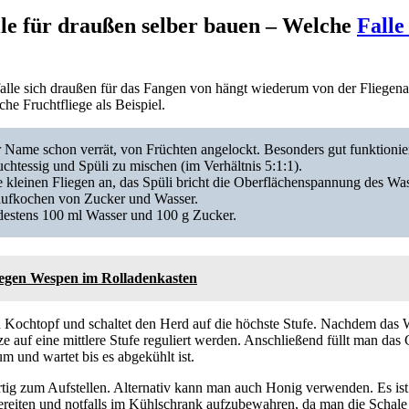
lle für draußen selber bauen – Welche
Falle
alle sich draußen für das Fangen von hängt wiederum von der Fliegena
he Fruchtfliege als Beispiel.
 Name schon verrät, von Früchten angelockt. Besonders gut funktionier
chtessig und Spüli zu mischen (im Verhältnis 5:1:1).
e kleinen Fliegen an, das Spüli bricht die Oberflächenspannung des Was
s aufkochen von Zucker und Wasser.
destens 100 ml Wasser und 100 g Zucker.
gegen Wespen im Rolladenkasten
n Kochtopf und schaltet den Herd auf die höchste Stufe. Nachdem das 
e auf eine mittlere Stufe reguliert werden. Anschließend füllt man das
m und wartet bis es abgekühlt ist.
ertig zum Aufstellen. Alternativ kann man auch Honig verwenden. Es ist
eiten und notfalls im Kühlschrank aufzubewahren, da man die Schale 