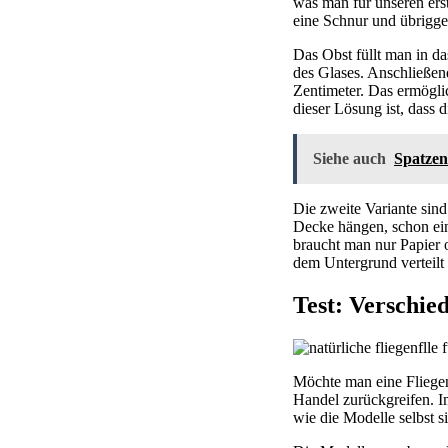
was man für unseren erst
eine Schnur und übrigge
Das Obst füllt man in d
des Glases. Anschließe
Zentimeter. Das ermöglic
dieser Lösung ist, dass 
Siehe auch
Spatzen
Die zweite Variante sin
Decke hängen, schon ein
braucht man nur Papier
dem Untergrund verteilt 
Test: Verschie
Möchte man eine Fliegen
Handel zurückgreifen. Im
wie die Modelle selbst s