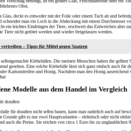
en Vorschlag benötigt, ist ein großes Glas, Frischhaltefolie oder ein 
bliebenes Obst.
as Glas, deckt es entweder mit der Folie oder einem Tuch ab und befest
nd schneidet man ein Loch in die Abdeckung mit einem Durchmesser v
ht ein leichtes Eindringen der Tiere, erschwert das Entweichen aber u
die Tiere nicht getötet werden und wieder freigelassen werden.
 vertreiben – Tipps für Mittel gegen Spatzen
d selbstgemachte Klebefallen. Die meisten Menschen haben die gelben St
mal gesehen. Eine solche Klebefalle lässt sich ganz einfach auch für 
 oder Kartonstreifen und Honig. Nachdem man den Honig ausreichend v
hat
dene Modelle aus dem Handel im Vergleich
falle für draußen nicht selbst bauen, kann man natürlich auch auf bew
 Grunde gibt es nur zwei Hauptvarianten – elektrisch oder nicht elektr
ind auch die Preise. Sie reichen von circa 1 Euro bis zu unglaublichen 