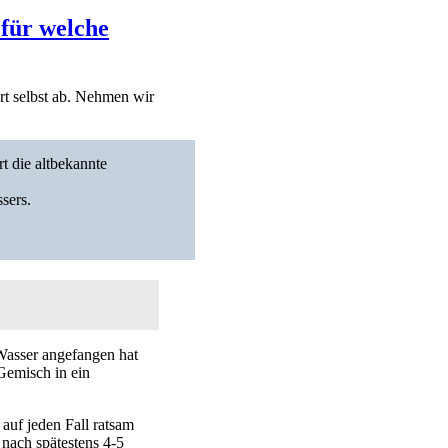
 für welche
rt selbst ab. Nehmen wir
t die altbekannte
sers.
Wasser angefangen hat
 Gemisch in ein
 auf jeden Fall ratsam
nach spätestens 4-5