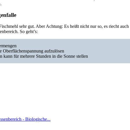
.
enfalle
Fischmehl sehr gut. Aber Achtung: Es heißt nicht nur so, es riecht auch
enbereich. So geht’s:
vermengen
ie Oberflächenspannung aufzulösen
 kann für mehrere Stunden in die Sonne stellen
enbereich - Biologische...