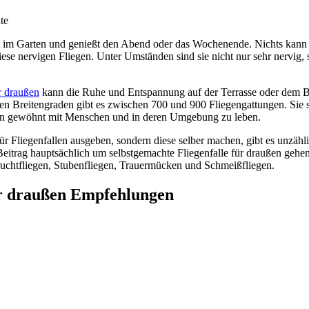
zt im Garten und genießt den Abend oder das Wochenende. Nichts kann
iese nervigen Fliegen. Unter Umständen sind sie nicht nur sehr nervig,
ür draußen
kann die Ruhe und Entspannung auf der Terrasse oder dem B
en Breitengraden gibt es zwischen 700 und 900 Fliegengattungen. Sie si
en gewöhnt mit Menschen und in deren Umgebung zu leben.
r Fliegenfallen ausgeben, sondern diese selber machen, gibt es unzähl
Beitrag hauptsächlich um selbstgemachte Fliegenfalle für draußen gehen
ruchtfliegen, Stubenfliegen, Trauermücken und Schmeißfliegen.
ür draußen Empfehlungen