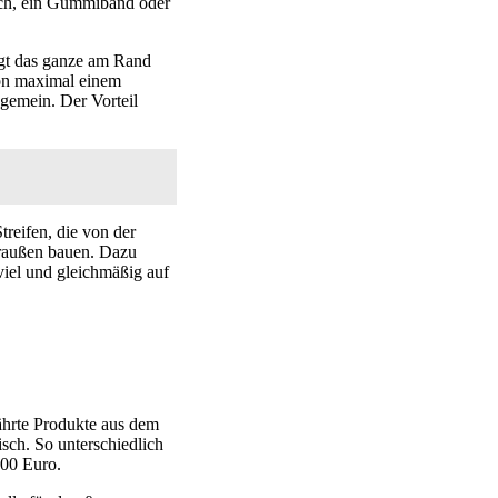
Tuch, ein Gummiband oder
igt das ganze am Rand
on maximal einem
ngemein. Der Vorteil
reifen, die von der
draußen bauen. Dazu
iel und gleichmäßig auf
ährte Produkte aus dem
isch. So unterschiedlich
900 Euro.