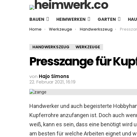
BAUEN
HEIMWERKEN
GARTEN
HAU
You are here:
Home
Werkzeuge
Handwerkszeug
Presszan
HANDWERKSZEUG
WERKZEUGE
Presszange für Kup
von
Hajo Simons
22. Februar 2021, 16:19
Handwerker und auch begeisterte Hobbyhan
Kupferrohre anzufangen ist. Doch auch wen
weiß, kann es sein, dass eine benötigt wird
am besten für welche Arbeiten eignet und wo