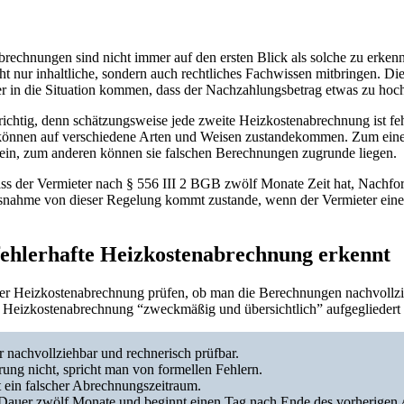
brechnungen sind nicht immer auf den ersten Blick als solche zu erken
ht nur inhaltliche, sondern auch rechtliches Fachwissen mitbringen. D
er in die Situation kommen, dass der Nachzahlungsbetrag etwas zu hoch
richtig, denn schätzungsweise jede zweite Heizkostenabrechnung ist fehl
önnen auf verschiedene Arten und Weisen zustandekommen. Zum einen
 sein, zum anderen können sie falschen Berechnungen zugrunde liegen.
dass der Vermieter nach § 556 III 2 BGB zwölf Monate Zeit hat, Nachfo
snahme von dieser Regelung kommt zustande, wenn der Vermieter eine
fehlerhafte Heizkostenabrechnung erkennt
eder Heizkostenabrechnung prüfen, ob man die Berechnungen nachvollz
 Heizkostenabrechnung “zweckmäßig und übersichtlich” aufgegliedert 
r nachvollziehbar und rechnerisch prüfbar.
erung nicht, spricht man von formellen Fehlern.
t ein falscher Abrechnungszeitraum.
e Dauer zwölf Monate und beginnt einen Tag nach Ende des vorherigen