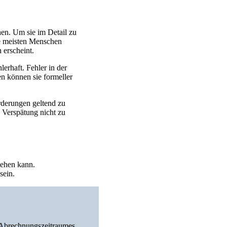
nen. Um sie im Detail zu
ie meisten Menschen
 erscheint.
erhaft. Fehler in der
 können sie formeller
rderungen geltend zu
 Verspätung nicht zu
iehen kann.
sein.
 Abrechnungszeitraumes.