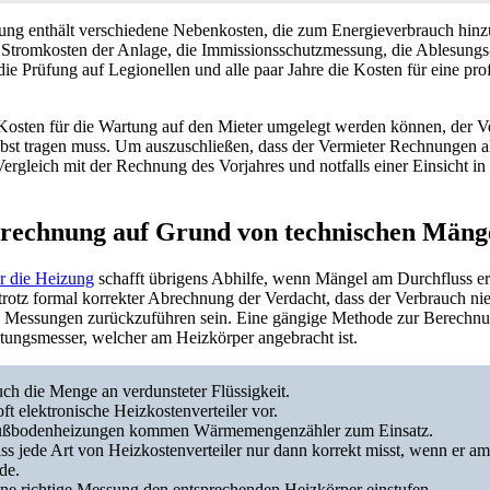
ung enthält verschiedene Nebenkosten, die zum Energieverbrauch hi
ie Stromkosten der Anlage, die Immissionsschutzmessung, die Ablesungs
e Prüfung auf Legionellen und alle paar Jahre die Kosten für eine prof
s Kosten für die Wartung auf den Mieter umgelegt werden können, der V
lbst tragen muss. Um auszuschließen, dass der Vermieter Rechnungen 
 Vergleich mit der Rechnung des Vorjahres und notfalls einer Einsicht 
brechnung auf Grund von technischen Mäng
r die Heizung
schafft übrigens Abhilfe, wenn Mängel am Durchfluss e
rotz formal korrekter Abrechnung der Verdacht, dass der Verbrauch nie
e Messungen zurückzuführen sein. Eine gängige Methode zur Berechnun
tungsmesser, welcher am Heizkörper angebracht ist.
auch die Menge an verdunsteter Flüssigkeit.
ft elektronische Heizkostenverteiler vor.
 Fußbodenheizungen kommen Wärmemengenzähler zum Einsatz.
ass jede Art von Heizkostenverteiler nur dann korrekt misst, wenn er a
de.
ne richtige Messung den entsprechenden Heizkörper einstufen.