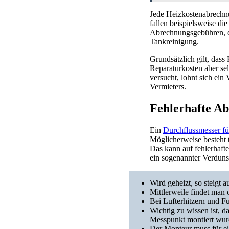
Jede Heizkostenabrechn
fallen beispielsweise d
Abrechnungsgebühren, di
Tankreinigung.
Grundsätzlich gilt, das
Reparaturkosten aber se
versucht, lohnt sich ein
Vermieters.
Fehlerhafte A
Ein
Durchflussmesser fü
Möglicherweise besteht t
Das kann auf fehlerhaft
ein sogenannter Verduns
Wird geheizt, so steigt 
Mittlerweile findet man o
Bei Lufterhitzern und
Wichtig zu wissen ist, d
Messpunkt montiert wur
Der Monteur muss für ei