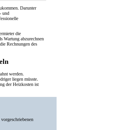
nzukommen. Darunter
- und
essionelle
ermieter die
als Wartung abzurechnen
in die Rechnungen des
eln
rahnt werden.
driger liegen müsste.
g der Heizkosten ist
m vorgeschriebenen