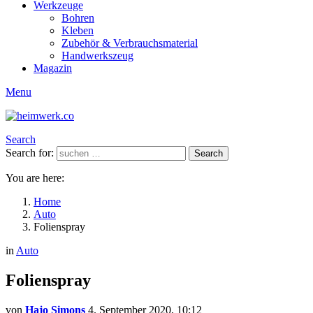
Werkzeuge
Bohren
Kleben
Zubehör & Verbrauchsmaterial
Handwerkszeug
Magazin
Menu
Search
Search for:
Search
You are here:
Home
Auto
Folienspray
in
Auto
Folienspray
von
Hajo Simons
4. September 2020, 10:12