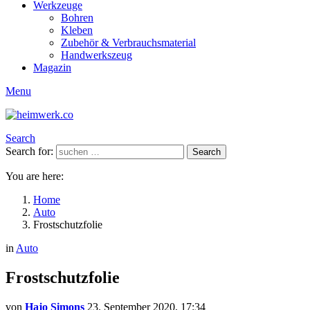
Werkzeuge
Bohren
Kleben
Zubehör & Verbrauchsmaterial
Handwerkszeug
Magazin
Menu
Search
Search for:
Search
You are here:
Home
Auto
Frostschutzfolie
in
Auto
Frostschutzfolie
von
Hajo Simons
23. September 2020, 17:34