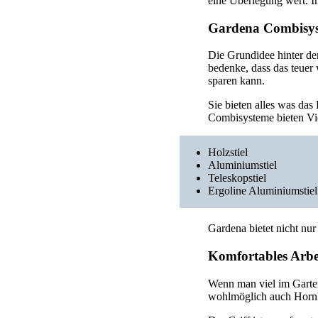
eine Überlegung wert. I
Gardena Combisys
Die Grundidee hinter de
bedenke, dass das teue
sparen kann.
Sie bieten alles was da
Combisysteme bieten Vie
Holzstiel
Aluminiumstiel
Teleskopstiel
Ergoline Aluminiumstiel
Gardena bietet nicht nu
Komfortables Arbe
Wenn man viel im Garten
wohlmöglich auch Hornh