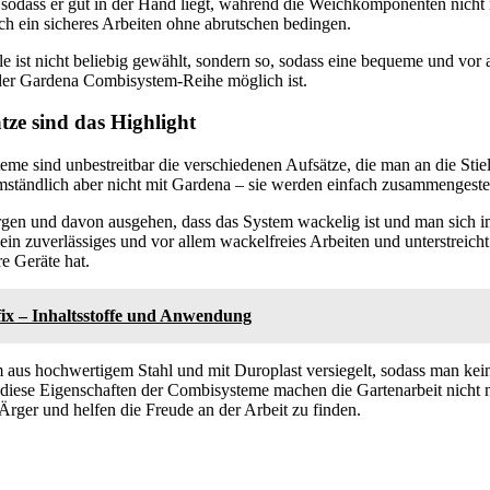
, sodass er gut in der Hand liegt, während die Weichkomponenten nicht 
ch ein sicheres Arbeiten ohne abrutschen bedingen.
le ist nicht beliebig gewählt, sondern so, sodass eine bequeme und vor
der Gardena Combisystem-Reihe möglich ist.
tze sind das Highlight
me sind unbestreitbar die verschiedenen Aufsätze, die man an die Stie
 umständlich aber nicht mit Gardena – sie werden einfach zusammengeste
gen und davon ausgehen, dass das System wackelig ist und man sich i
ein zuverlässiges und vor allem wackelfreies Arbeiten und unterstreicht
re Geräte hat.
ix – Inhaltsstoffe und Anwendung
 aus hochwertigem Stahl und mit Duroplast versiegelt, sodass man kei
 diese Eigenschaften der Combisysteme machen die Gartenarbeit nicht n
Ärger und helfen die Freude an der Arbeit zu finden.