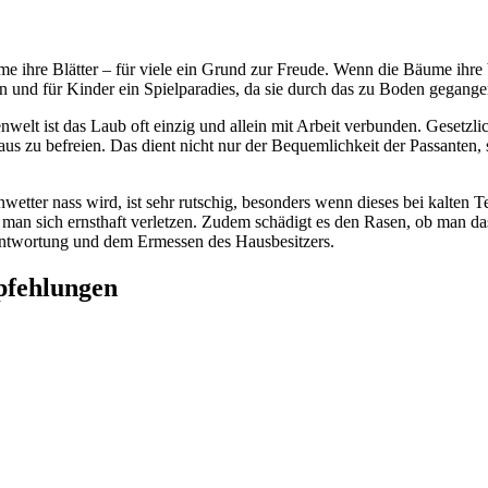
e ihre Blätter – für viele ein Grund zur Freude. Wenn die Bäume ihre b
n und für Kinder ein Spielparadies, da sie durch das zu Boden gegang
elt ist das Laub oft einzig und allein mit Arbeit verbunden. Gesetzlich
 zu befreien. Das dient nicht nur der Bequemlichkeit der Passanten, 
wetter nass wird, ist sehr rutschig, besonders wenn dieses bei kalten T
n man sich ernsthaft verletzen. Zudem schädigt es den Rasen, ob man d
rantwortung und dem Ermessen des Hausbesitzers.
pfehlungen