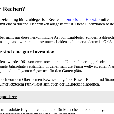
r Rechen?
ezeichnung für Laubfeger ist „Rechen“ –
zumeist ein Holzstab
mit eine
mit einem duzend Flachzinken ausgestattet ist. Diese Flachzinken best
ber nicht nur diese herkömmliche Art von Laubfeger, sondern zahlreiche
 angepasst wurden – diese unterscheiden sich unter anderem in Größe 
sind eine gute Investition
ena wurde 1961 von zwei noch kleinen Unternehmern gegründet und ha
enige Jahrzehnte vergangen, in denen sich die Firma weltweit einen N
gen und intelligenten Systemen für den Garten glänzt.
n sich von den Oberthemen Bewässerung über Rasen, Baum- und Strauch
nter letzterem Punkt lässt sich auch der Laubfeger einordnen.
postierer
-Produkte ist gut durchdacht und für Menschen, die ohnehin gern und