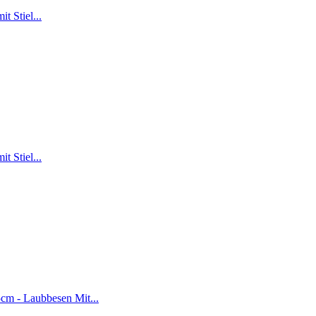
t Stiel...
t Stiel...
5cm - Laubbesen Mit...