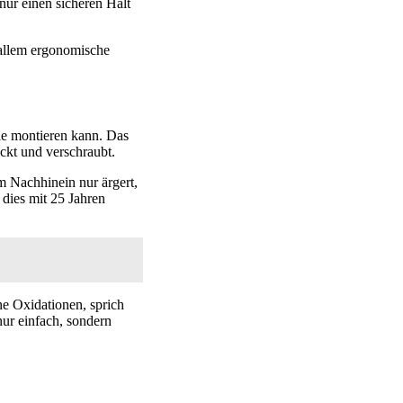
nur einen sicheren Halt
 allem ergonomische
le montieren kann. Das
ckt und verschraubt.
m Nachhinein nur ärgert,
 dies mit 25 Jahren
ne Oxidationen, sprich
ur einfach, sondern