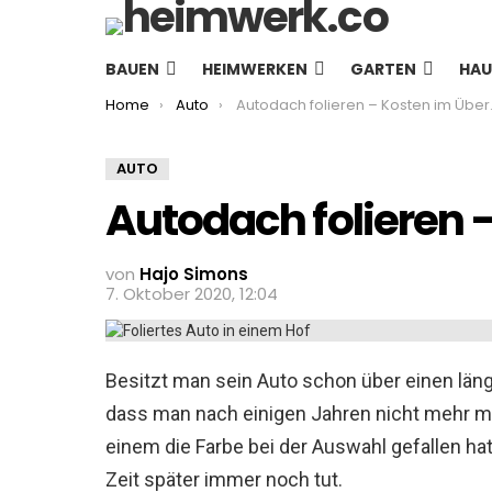
BAUEN
HEIMWERKEN
GARTEN
HAU
You are here:
Home
Auto
Autodach folieren – Kosten im Überblick
AUTO
Autodach folieren 
von
Hajo Simons
7. Oktober 2020, 12:04
Besitzt man sein Auto schon über einen län
dass man nach einigen Jahren nicht mehr mi
einem die Farbe bei der Auswahl gefallen hat,
Zeit später immer noch tut.