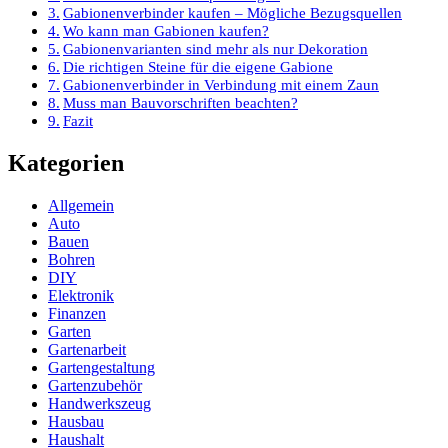
Gabionenverbinder kaufen – Mögliche Bezugsquellen
Wo kann man Gabionen kaufen?
Gabionenvarianten sind mehr als nur Dekoration
Die richtigen Steine für die eigene Gabione
Gabionenverbinder in Verbindung mit einem Zaun
Muss man Bauvorschriften beachten?
Fazit
Kategorien
Allgemein
Auto
Bauen
Bohren
DIY
Elektronik
Finanzen
Garten
Gartenarbeit
Gartengestaltung
Gartenzubehör
Handwerkszeug
Hausbau
Haushalt