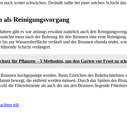
 noch weiter schwächen. Deshalb sollte bei einer solchen Schicht da
n als Reinigungsvorgang
ahren gibt es wie anfangs erwähnt natürlich auch den Reinigungsvor
 zunächst muss nach der Bohrung für den Brunnen eine erste Reinigu
 bis zur Wasseroberfläche verläuft und der Brunnen ebenda endet, wird
führende Schicht verlängert.
chutz für Pflanzen – 5 Methoden, um den Garten vor Frost zu sch
 Brunnen hochgepumpt werden. Beim Erreichen des Bohrlochtiefsten w
lamm bewegt, die entfernt werden müssen. Durch das Spülen des Brun
hl die Filterelemente als auch der um den Brunnen liegende Filterkies 
achten gilt