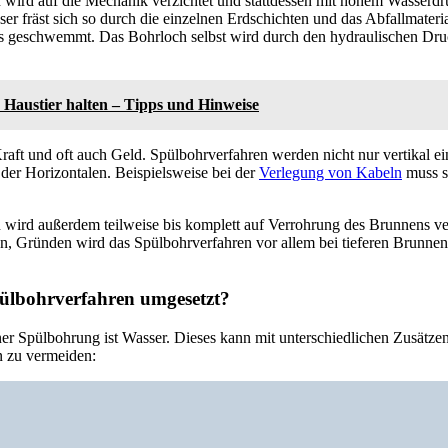
wird auf die Mechanik verzichtet und stattdessen mit hohem Wasserdr
r fräst sich so durch die einzelnen Erdschichten und das Abfallmateri
s geschwemmt. Das Bohrloch selbst wird durch den hydraulischen Druck
s Haustier halten – Tipps und Hinweise
Kraft und oft auch Geld. Spülbohrverfahren werden nicht nur vertikal e
 der Horizontalen. Beispielsweise bei der
Verlegung von Kabeln
muss s
wird außerdem teilweise bis komplett auf Verrohrung des Brunnens ve
n, Gründen wird das Spülbohrverfahren vor allem bei tieferen Brunnen
ülbohrverfahren umgesetzt?
ner Spülbohrung ist Wasser. Dieses kann mit unterschiedlichen Zusätz
 zu vermeiden: