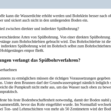
ffe kann die Wasserdichte erhöht werden und Bohrklein besser nach o
ber und sickert auch nicht in den umliegenden Boden ein.
hied zwischen direkter und indirekter Spülbohrung?
i verschiedene Arten von Spülbohrung. Von einer direkten Spülbohrung
tänge zum Bohrlochtiefsten gebracht wird. Das Bohrlochtiefste ist die
r indirekten Spülbohrung wird im Bohrloch selbst zum Bohrlochtiefsten
 Hohlgestänges empor fließt.
ungen verlangt das Spülbohrverfahren?
unnens zu ermöglichen müssen die richtigen Voraussetzungen gegeben 
ns. Unter dem Brunnen darf der Grundwasserspiegel nämlich lediglich si
r, reicht die Pumpkraft nicht mehr aus, um das Wasser nach oben zu be
unpraktisch.
feste bis feste Bodenbeschaffenheit notwendig, damit der Boden stabil 
zusammenfällt, bevor das Rohr eingeführt wurde. Im Normalfall wechsel
bei Ton- und Lehmschichten von mehr als 50 Zentimetern wird der Bod