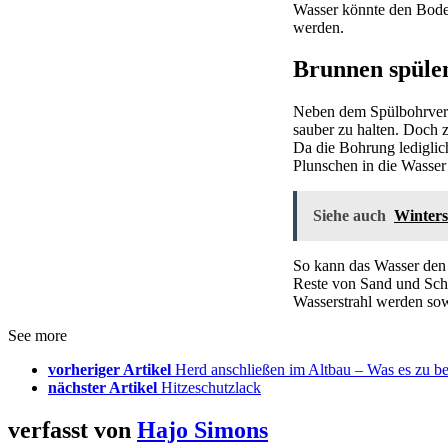
Wasser könnte den Boden
werden.
Brunnen spüle
Neben dem Spülbohrverf
sauber zu halten. Doch
Da die Bohrung lediglich
Plunschen in die Wasser 
Siehe auch
Winters
So kann das Wasser den
Reste von Sand und Sch
Wasserstrahl werden sowo
See more
vorheriger Artikel
Herd anschließen im Altbau – Was es zu be
nächster Artikel
Hitzeschutzlack
verfasst von
Hajo Simons