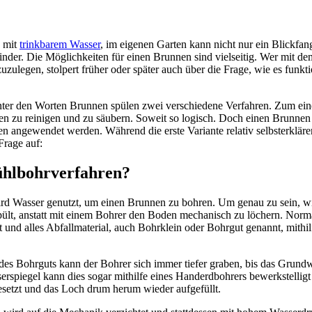
s mit
trinkbarem Wasser
, im eigenen Garten kann nicht nur ein Blickfan
nder. Die Möglichkeiten für einen Brunnen sind vielseitig. Wer mit de
zulegen, stolpert früher oder später auch über die Frage, wie es funkt
nter den Worten Brunnen spülen zwei verschiedene Verfahren. Zum ein
 zu reinigen und zu säubern. Soweit so logisch. Doch einen Brunnen
n angewendet werden. Während die erste Variante relativ selbsterklärend
Frage auf:
ühlbohrverfahren?
rd Wasser genutzt, um einen Brunnen zu bohren. Um genau zu sein, wi
pült, anstatt mit einem Bohrer den Boden mechanisch zu löchern. Norm
und alles Abfallmaterial, auch Bohrklein oder Bohrgut genannt, mithil
es Bohrguts kann der Bohrer sich immer tiefer graben, bis das Grundwas
spiegel kann dies sogar mithilfe eines Handerdbohrers bewerkstellig
setzt und das Loch drum herum wieder aufgefüllt.