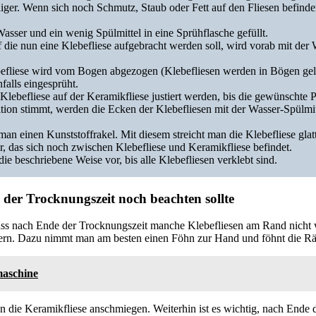
iger. Wenn sich noch Schmutz, Staub oder Fett auf den Fliesen befinden
asser und ein wenig Spülmittel in eine Sprühflasche gefüllt.
auf die nun eine Klebefliese aufgebracht werden soll, wird vorab mit der
ebefliese wird vom Bogen abgezogen (Klebefliesen werden in Bögen geli
falls eingesprüht.
e Klebefliese auf der Keramikfliese justiert werden, bis die gewünschte Po
sition stimmt, werden die Ecken der Klebefliesen mit der Wasser-Spülm
 man einen Kunststoffrakel. Mit diesem streicht man die Klebefliese gla
r, das sich noch zwischen Klebefliese und Keramikfliese befindet.
die beschriebene Weise vor, bis alle Klebefliesen verklebt sind.
er Trocknungszeit noch beachten sollte
 dass nach Ende der Trocknungszeit manche Klebefliesen am Rand nicht
sern. Dazu nimmt man am besten einen Föhn zur Hand und föhnt die Rä
aschine
an die Keramikfliese anschmiegen. Weiterhin ist es wichtig, nach Ende 