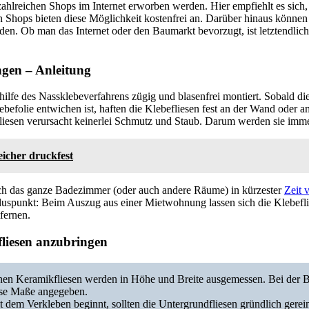
zahlreichen Shops im Internet erworben werden. Hier empfiehlt es sich,
n Shops bieten diese Möglichkeit kostenfrei an. Darüber hinaus können
n. Ob man das Internet oder den Baumarkt bevorzugt, ist letztendlich
ngen – Anleitung
hilfe des Nassklebeverfahrens zügig und blasenfrei montiert. Sobald d
ebefolie entwichen ist, haften die Klebefliesen fest an der Wand oder 
sen verursacht keinerlei Schmutz und Staub. Darum werden sie immer
eicher druckfest
sich das ganze Badezimmer (oder auch andere Räume) in kürzester
Zeit 
 Pluspunkt: Beim Auszug aus einer Mietwohnung lassen sich die Klebefl
fernen.
fliesen anzubringen
enen Keramikfliesen werden in Höhe und Breite ausgemessen. Bei der B
ese Maße angegeben.
t dem Verkleben beginnt, sollten die Untergrundfliesen gründlich gerei