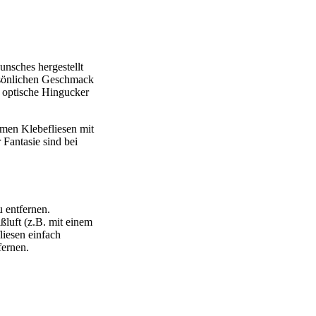
nsches hergestellt
ersönlichen Geschmack
r optische Hingucker
men Klebefliesen mit
 Fantasie sind bei
 entfernen.
ßluft (z.B. mit einem
liesen einfach
fernen.