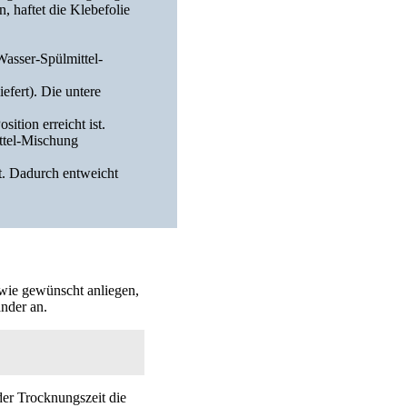
, haftet die Klebefolie
 Wasser-Spülmittel-
efert). Die untere
sition erreicht ist.
ittel-Mischung
tt. Dadurch entweicht
 wie gewünscht anliegen,
nder an.
der Trocknungszeit die