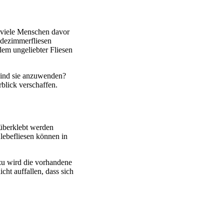
 viele Menschen davor
adezimmerfliesen
lem ungeliebter Fliesen
sind sie anzuwenden?
blick verschaffen.
 überklebt werden
Klebefliesen können in
azu wird die vorhandene
ht auffallen, dass sich