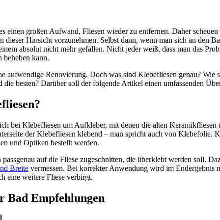
 es einen großen Aufwand, Fliesen wieder zu entfernen. Daher scheuen
n dieser Hinsicht vorzunehmen. Selbst dann, wenn man sich an den B
 einem absolut nicht mehr gefallen. Nicht jeder weiß, dass man das Prob
en beheben kann.
eine aufwendige Renovierung. Doch was sind Klebefliesen genau? Wie 
d die besten? Darüber soll der folgende Artikel einen umfassenden Über
fliesen?
ich bei Klebefliesen um Aufkleber, mit denen die alten Keramikfliesen
terseite der Klebefliesen klebend – man spricht auch von Klebefolie. 
en und Optiken bestellt werden.
 passgenau auf die Fliese zugeschnitten, die überklebt werden soll. D
nd Breite
vermessen. Bei korrekter Anwendung wird im Endergebnis nic
h eine weitere Fliese verbirgt.
für Bad Empfehlungen