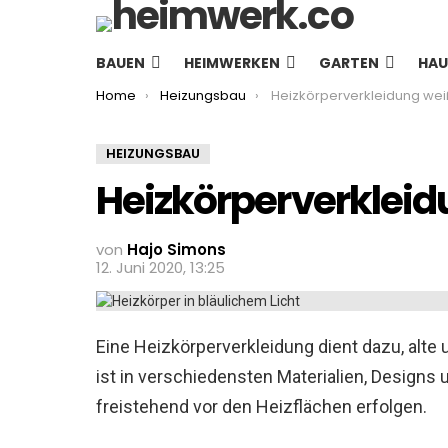
BAUEN
HEIMWERKEN
GARTEN
HAU
You are here:
Home
Heizungsbau
Heizkörperverkleidung wei
HEIZUNGSBAU
Heizkörperverklei
von
Hajo Simons
12. Juni 2020, 13:25
Eine Heizkörperverkleidung dient dazu, alt
ist in verschiedensten Materialien, Designs 
freistehend vor den Heizflächen erfolgen.