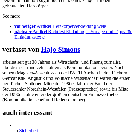
bekommt man dort sogar noch ein kleines Entgelt für den
gebrauchten Heizkörper.
See more
vorheriger Artikel
Heizkörperverkleidung weiß
nächster Artikel
Richtfest Einladung – Vorlage und Tipps für
Einladungstexte
verfasst von
Hajo Simons
arbeitet seit gut 30 Jahren als Wirtschafts- und Finanzjournalist,
überdies seit rund zehn Jahren als Kommunikationsberater. Nach
seinem Magister-Abschluss an der RWTH Aachen in den Fächern
Germanistik, Anglistik und Politische Wissenschaft waren die ersten
beruflichen Stationen Mitte der 1980er Jahre der Bund der
Steuerzahler Nordrhein-Westfalen (Pressesprecher) sowie bis Mitte
der 1990er Jahre einer der größten deutschen Finanzvertriebe
(Kommunikationschef und Redenschreiber).
auch interessant
in
Sicherheit