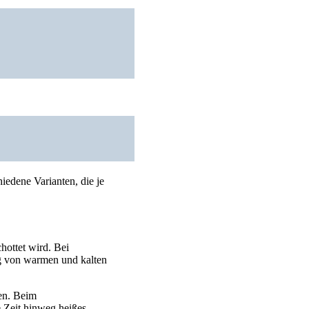
iedene Varianten, die je
hottet wird. Bei
ng von warmen und kalten
len. Beim
e Zeit hinweg heißes