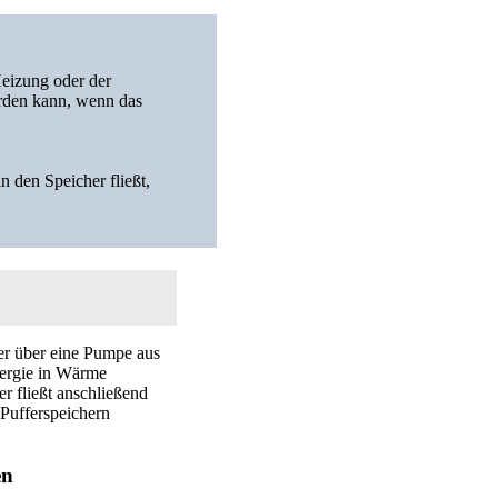
Heizung oder der
erden kann, wenn das
n den Speicher fließt,
er über eine Pumpe aus
nergie in Wärme
 fließt anschließend
 Pufferspeichern
en