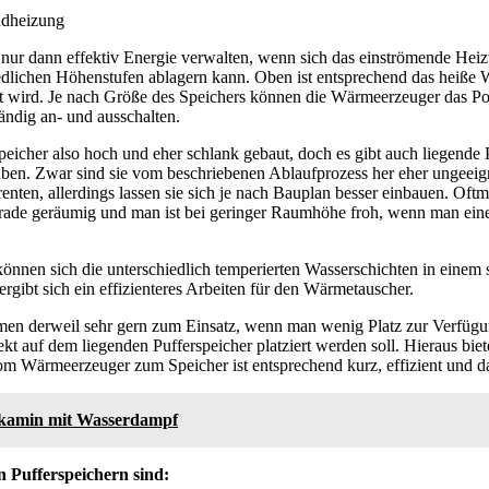
 nur dann effektiv Energie verwalten, wenn sich das einströmende Heiz
edlichen Höhenstufen ablagern kann. Oben ist entsprechend das heiße 
rt wird. Je nach Größe des Speichers können die Wärmeerzeuger das Pot
ändig an- und ausschalten.
peicher also hoch und eher schlank gebaut, doch es gibt auch liegende P
haben. Zwar sind sie vom beschriebenen Ablaufprozess her eher ungeeig
nten, allerdings lassen sie sich je nach Bauplan besser einbauen. Oftm
rade geräumig und man ist bei geringer Raumhöhe froh, wenn man eine
können sich die unterschiedlich temperierten Wasserschichten in einem
 ergibt sich ein effizienteres Arbeiten für den Wärmetauscher.
en derweil sehr gern zum Einsatz, wenn man wenig Platz zur Verfügu
kt auf dem liegenden Pufferspeicher platziert werden soll. Hieraus biete
om Wärmeerzeuger zum Speicher ist entsprechend kurz, effizient und d
okamin mit Wasserdampf
n Pufferspeichern sind: