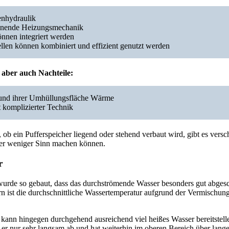
enhydraulik
onende Heizungsmechanik
nnen integriert werden
len können kombiniert und effizient genutzt werden
 aber auch Nachteile:
grund ihrer Umhüllungsfläche Wärme
t komplizierter Technik
b ein Pufferspeicher liegend oder stehend verbaut wird, gibt es versch
der weniger Sinn machen können.
r
wurde so gebaut, dass das durchströmende Wasser besonders gut abgesc
 ist die durchschnittliche Wassertemperatur aufgrund der Vermischu
 kann hingegen durchgehend ausreichend viel heißes Wasser bereitstel
 er nur sehr langsam ab und hat weiterhin im oberen Bereich über lang