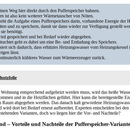
inen Weg hier direkt durch den Pufferspeicher bahnen.
rn ist also kein weiterer Wärmetauscher von Nöten.
teht die Aufgabe eines Pufferspeichers darin, vorhandene Energie der 
ten und zu speichern, damit sie dann wieder zur Verfügung gestellt w
ie benötigt.
rd gespeichert und bei Bedarf wieder abgegeben.
trachtet geht es dabei um eine Be- und Entladung des Speichers.
iert sich dadurch, dass erhitztes Heizungswasser vom Heizungskessel i
igen lässt.
ontinuierlich kühleres Wasser zum Wärmeerzeuger zurück.
hutzfolie
 Wohnung entsprechend aufgeheizt werden muss, wird das heiße Wass
ommen und in die Heizflächen geführt. Hier kann die bereitgestellte E
 Raum abgegeben werden. Das danach kalt gewordene Heizungswasser
wird dort bei Bedarf erneut aufbereitet. Experten entscheiden bei den
stehenden Varianten, doch wo liegen hier die Vor- und Nachteile?
nd – Vorteile und Nachteile der Pufferspeicher-Variant