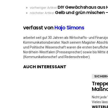
DIY Gewächshaus aus H
See
vorheriger Artikel
Gelb und grün mischen 
more
nächster Artikel
verfasst von
Hajo Simons
arbeitet seit gut 30 Jahren als Wirtschafts- und Finanzjo
Kommunikationsberater. Nach seinem Magister-Abschlus
und Politische Wissenschaft waren die ersten beruflich
Nordrhein-Westfalen (Pressesprecher) sowie bis Mitte 
(Kommunikationschef und Redenschreiber).
AUCH INTERESSANT
SICHERH
Treppe
Maßnah
Nicht jede
Vieles läs
WEITERL