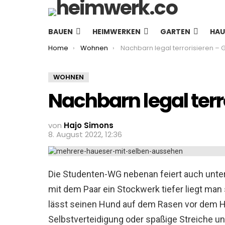
BAUEN
HEIMWERKEN
GARTEN
HAU
You are here:
Home
Wohnen
Nachbarn legal terrorisieren – Geht
WOHNEN
Nachbarn legal terr
von
Hajo Simons
8. August 2022, 12:36
Die Studenten-WG nebenan feiert auch unter
mit dem Paar ein Stockwerk tiefer liegt man
lässt seinen Hund auf dem Rasen vor dem Ha
Selbstverteidigung oder spaßige Streiche u