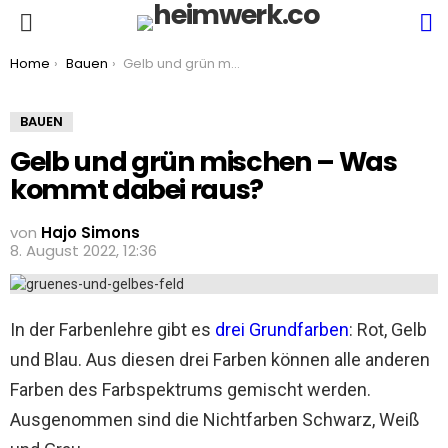
S
Menu
You are here:
Home
Bauen
Gelb und grün mischen – Was kommt dabei raus?
BAUEN
Gelb und grün mischen – Was
kommt dabei raus?
von
Hajo Simons
8. August 2022, 12:36
In der Farbenlehre gibt es
drei Grundfarben
: Rot, Gelb
und Blau. Aus diesen drei Farben können alle anderen
Farben des Farbspektrums gemischt werden.
Ausgenommen sind die Nichtfarben Schwarz, Weiß