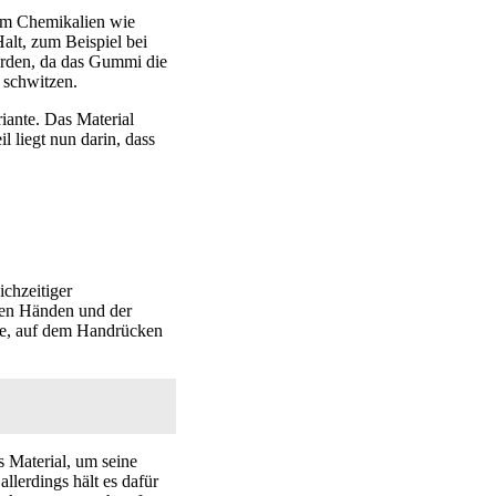
 um Chemikalien wie
alt, zum Beispiel bei
erden, da das Gummi die
 schwitzen.
iante. Das Material
l liegt nun darin, dass
ichzeitiger
den Händen und der
he, auf dem Handrücken
 Material, um seine
llerdings hält es dafür