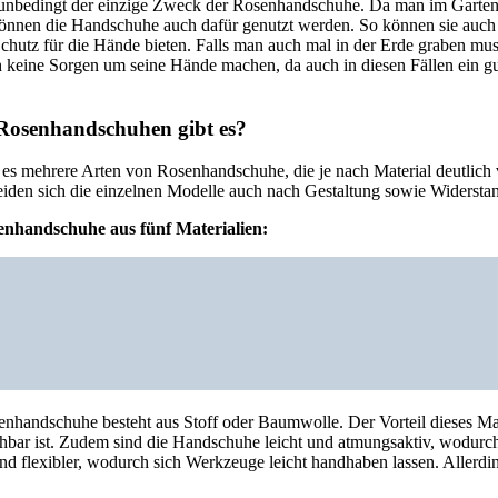
ht unbedingt der einzige Zweck der Rosenhandschuhe. Da man im Garten
önnen die Handschuhe auch dafür genutzt werden. So können sie auch
chutz für die Hände bieten. Falls man auch mal in der Erde graben mus
h keine Sorgen um seine Hände machen, da auch in diesen Fällen ein gu
Rosenhandschuhen gibt es?
 es mehrere Arten von Rosenhandschuhe, die je nach Material deutlich 
heiden sich die einzelnen Modelle auch nach Gestaltung sowie Widersta
rtenhandschuhe aus fünf Materialien:
senhandschuhe besteht aus Stoff oder Baumwolle. Der Vorteil dieses Mate
hbar ist. Zudem sind die Handschuhe leicht und atmungsaktiv, wodurc
d flexibler, wodurch sich Werkzeuge leicht handhaben lassen. Allerdin