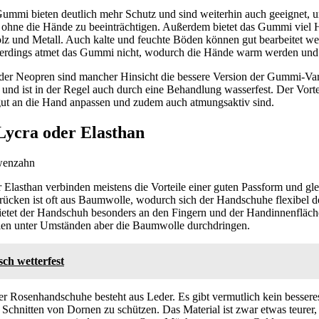
ummi bieten deutlich mehr Schutz und sind weiterhin auch geeignet,
 ohne die Hände zu beeinträchtigen. Außerdem bietet das Gummi viel H
z und Metall. Auch kalte und feuchte Böden können gut bearbeitet w
Allerdings atmet das Gummi nicht, wodurch die Hände warm werden und
der Neopren sind mancher Hinsicht die bessere Version der Gummi-Var
t und ist in der Regel auch durch eine Behandlung wasserfest. Der Vortei
gut an die Hand anpassen und zudem auch atmungsaktiv sind.
Lycra oder Elasthan
 Elasthan verbinden meistens die Vorteile einer guten Passform und gle
rücken ist oft aus Baumwolle, wodurch sich der Handschuhe flexibel 
bietet der Handschuh besonders an den Fingern und der Handinnenfläc
lien unter Umständen aber die Baumwolle durchdringen.
sch wetterfest
r Rosenhandschuhe besteht aus Leder. Es gibt vermutlich kein besseres
chnitten von Dornen zu schützen. Das Material ist zwar etwas teurer, a