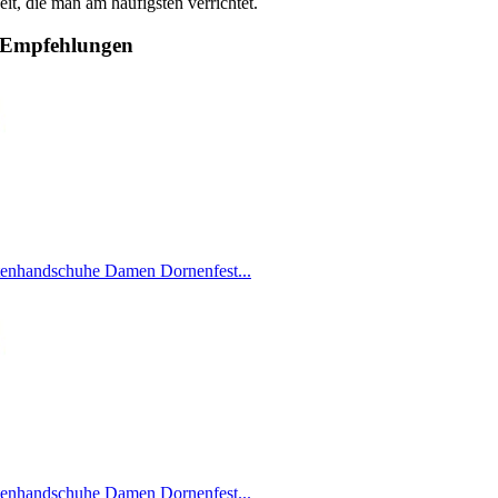
it, die man am häufigsten verrichtet.
 Empfehlungen
handschuhe Damen Dornenfest...
handschuhe Damen Dornenfest...