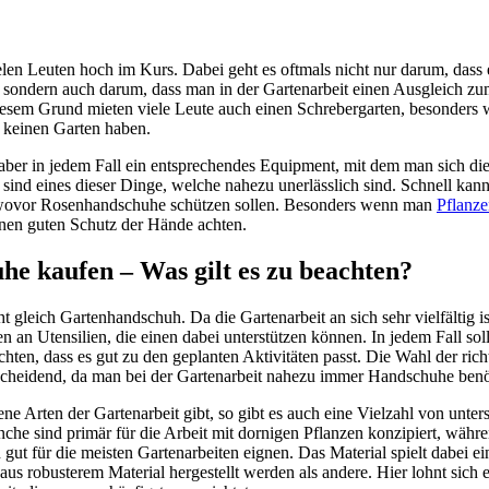
ielen Leuten hoch im Kurs. Dabei geht es oftmals nicht nur darum, dass
, sondern auch darum, dass man in der Gartenarbeit einen Ausgleich z
diesem Grund mieten viele Leute auch einen Schrebergarten, besonders w
keinen Garten haben.
aber in jedem Fall ein entsprechendes Equipment, mit dem man sich die 
ind eines dieser Dinge, welche nahezu unerlässlich sind. Schnell kann
, wovor Rosenhandschuhe schützen sollen. Besonders wenn man
Pflanz
einen guten Schutz der Hände achten.
e kaufen – Was gilt es zu beachten?
t gleich Gartenhandschuh. Da die Gartenarbeit an sich sehr vielfältig ist
en an Utensilien, die einen dabei unterstützen können. In jedem Fall s
hten, dass es gut zu den geplanten Aktivitäten passt. Die Wahl der ric
ntscheidend, da man bei der Gartenarbeit nahezu immer Handschuhe benö
ene Arten der Gartenarbeit gibt, so gibt es auch eine Vielzahl von unter
e sind primär für die Arbeit mit dornigen Pflanzen konzipiert, währe
 gut für die meisten Gartenarbeiten eignen. Das Material spielt dabei e
s robusterem Material hergestellt werden als andere. Hier lohnt sich 