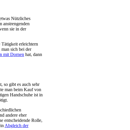
 etwas Nützliches
um anstrengenden
enn sie in der
Tätigkeit erleichtern
 man sich bei der
en mit Dornen
hat, dann
, so gibt es auch sehr
ollte man beim Kauf von
htigen Handschuhe ist in
tigt.
schiedlichen
nd andere eher
ine entscheidende Rolle,
ein
Abgleich der