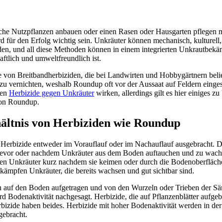
che Nutzpflanzen anbauen oder einen Rasen oder Hausgarten pflegen m
für den Erfolg wichtig sein. Unkräuter können mechanisch, kulturell,
en, und all diese Methoden können in einem integrierten Unkrautbe
aftlich und umweltfreundlich ist.
e von Breitbandherbiziden, die bei Landwirten und Hobbygärtnern beli
u vernichten, weshalb Roundup oft vor der Aussaat auf Feldern einges
nen
Herbizide gegen Unkräuter
wirken, allerdings gilt es hier einiges z
on Roundup.
ältnis von Herbiziden wie
Roundup
erbizide entweder im Vorauflauf oder im Nachauflauf ausgebracht. Da
evor oder nachdem Unkräuter aus dem Boden auftauchen und zu wach
ten Unkräuter kurz nachdem sie keimen oder durch die Bodenoberfläch
kämpfen Unkräuter, die bereits wachsen und gut sichtbar sind.
n auf den Boden aufgetragen und von den Wurzeln oder Trieben der Sä
 Bodenaktivität nachgesagt. Herbizide, die auf Pflanzenblätter aufge
erbizide haben beides. Herbizide mit hoher Bodenaktivität werden in de
gebracht.