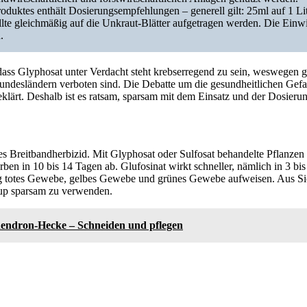
oduktes enthält Dosierungsempfehlungen – generell gilt: 25ml auf 1 Li
lte gleichmäßig auf die Unkraut-Blätter aufgetragen werden. Die Einwir
.
dass Glyphosat unter Verdacht steht krebserregend zu sein, weswegen g
ndesländern verboten sind. Die Debatte um die gesundheitlichen Gef
eklärt. Deshalb ist es ratsam, sparsam mit dem Einsatz und der Dosier
es Breitbandherbizid. Mit Glyphosat oder Sulfosat behandelte Pflanzen
rben in 10 bis 14 Tagen ab. Glufosinat wirkt schneller, nämlich in 3 bi
ig totes Gewebe, gelbes Gewebe und grünes Gewebe aufweisen. Aus Sic
up sparsam zu verwenden.
ndron-Hecke – Schneiden und pflegen