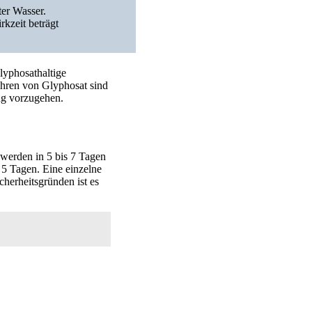
ter Wasser.
kzeit beträgt
lyphosathaltige
ahren von Glyphosat sind
ung vorzugehen.
 werden in 5 bis 7 Tagen
s 5 Tagen. Eine einzelne
herheitsgründen ist es