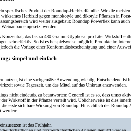
in spezifisches Produkt der Roundup-Herbizidfamilie. Wie die meist
in wirksames Herbizid gegen monokotyle und dikotyle Pflanzen in Forst
lassungsbereich wird weiter ausgebaut: Roundup Powerflex kann auch
d Weinanbau eingesetzt werden.
es Konzentrat, das bis zu 480 Gramm Glyphosat pro Liter Wirkstoff enthä
en sehr effektiv. So ist es beispielsweise möglich, Produkte im Interne
jedoch die Vorlage einer Konformitätsbescheinigung und einer Auswei
g: simpel und einfach
zu nutzen, ist eine sachgemäße Anwendung wichtig. Entscheidend ist hi
wirkzeit sowie Tageszeit, um das Mittel auf das Unkraut anzuwenden.
dings nicht eindeutig zu beantworten: Generell ist es so, dass umso akti
 der Wirkstoff in der Pflanze verteilt wird. Üblicherweise ist dies inner
 die erste sichtbare Wirkung von Roundup. Hinsichtlich der Roundup
t werden:
inzusetzen ist das Frühjahr.
ndwirtschaftlichen und forstwirtschaftlichen Anlagen genutzt werden.