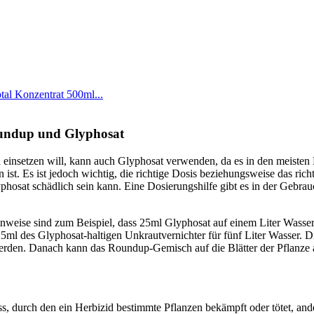
al Konzentrat 500ml...
undup und Glyphosat
einsetzen will, kann auch Glyphosat verwenden, da es in den meiste
ist. Es ist jedoch wichtig, die richtige Dosis beziehungsweise das ric
yphosat schädlich sein kann. Eine Dosierungshilfe gibt es in der Gebr
weise sind zum Beispiel, dass 25ml Glyphosat auf einem Liter Wasser
ml des Glyphosat-haltigen Unkrautvernichter für fünf Liter Wasser. D
erden. Danach kann das Roundup-Gemisch auf die Blätter der Pflanze 
zess, durch den ein Herbizid bestimmte Pflanzen bekämpft oder tötet, and