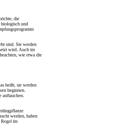
öchte, die
 biologisch und
kämpfungsprogramm
ebt sind. Sie werden
etzt wird. Auch im
u beachten, wie etwa die
s heißt, sie werden
sen beginnen.
e auftauchen.
mlingpflanze
bracht werden, haben
r Regel im