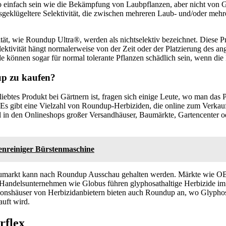
 so einfach sein wie die Bekämpfung von Laubpflanzen, aber nicht von 
sgeklügeltere Selektivität, die zwischen mehreren Laub- und/oder meh
tät, wie Roundup Ultra®, werden als nichtselektiv bezeichnet. Diese Pr
lektivität hängt normalerweise von der Zeit oder der Platzierung des a
e können sogar für normal tolerante Pflanzen schädlich sein, wenn die 
up zu kaufen?
iebtes Produkt bei Gärtnern ist, fragen sich einige Leute, wo man das 
: Es gibt eine Vielzahl von Roundup-Herbiziden, die online zum Verka
 in den Onlineshops großer Versandhäuser, Baumärkte, Gartencenter o
enreiniger Bürstenmaschine
umarkt kann nach Roundup Ausschau gehalten werden. Märkte wie OB
delsunternehmen wie Globus führen glyphosathaltige Herbizide im 
onshäuser von Herbizidanbietern bieten auch Roundup an, wo Glyphos
auft wird.
rflex