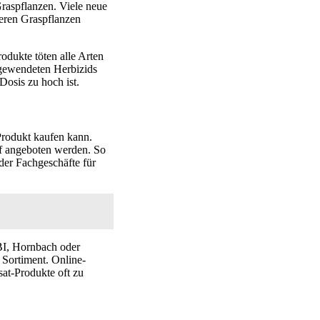
Graspflanzen. Viele neue
reren Graspflanzen
odukte töten alle Arten
ngewendeten Herbizids
Dosis zu hoch ist.
Produkt kaufen kann.
uf angeboten werden. So
der Fachgeschäfte für
I, Hornbach oder
Sortiment. Online-
at-Produkte oft zu