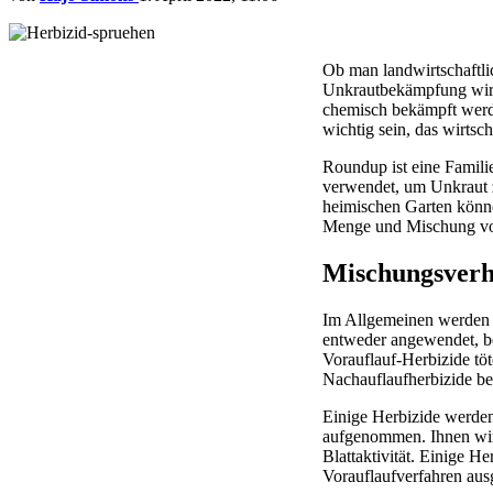
Ob man landwirtschaftli
Unkrautbekämpfung wird 
chemisch bekämpft werd
wichtig sein, das wirtsch
Roundup ist eine Famili
verwendet, um Unkraut z
heimischen Garten kön
Menge und Mischung v
Mischungsverh
Im Allgemeinen werden H
entweder angewendet, b
Vorauflauf-Herbizide tö
Nachauflaufherbizide be
Einige Herbizide werde
aufgenommen. Ihnen wird
Blattaktivität. Einige H
Vorauflaufverfahren aus