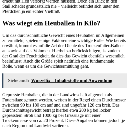
erneut mit Heu versorgt werden müssten. Doch ein Blick in den
Stall schadet grundsätzlich nie – vielleicht befindet sich unter den
Pferdchen ja ein echter Vielfraß.
Was wiegt ein Heuballen in Kilo?
Um das durchschnittliche Gewicht eines Heuballen im Allgemeinen
zu ermitteln, spielen einige Faktoren eine wichtige Rolle. Wie bereits
erwähnt, kommt es auf die Art der Dichte des Trockenfutter-Ballens
an sowie auf das Volumen. Hierbei zu berücksichtigen, ist zudem
der Grad der Feuchtigkeit, da dies das Gewicht ebenfalls wesentlich
beeinflusst. Auch die Größe spielt natürlich eine fundamentale
Rolle, wenn es um die Gewichtsermittlung geht.
Siehe auch
Wurzelfix – Inhaltsstoffe und Anwendung
Gepresste Heuballen, die in der Landwirtschaft allgemein als
Futtersilage genutzt werden, weisen in der Regel einen Durchmesser
zwischen 90 bis 180 cm auf und sind ungefähr 120 cm breit. Das
Durchschnittsgewicht beträgt hierbei etwa 200 kg bei locker
gepresstem Stroh und 1000 kg bei Grassilage mit einer
Trockenmasse von ca. 20 Prozent. Diese Angaben können jedoch je
nach Region und Landwirt variieren.