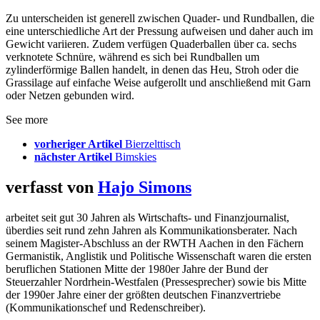
Zu unterscheiden ist generell zwischen Quader- und Rundballen, die
eine unterschiedliche Art der Pressung aufweisen und daher auch im
Gewicht variieren. Zudem verfügen Quaderballen über ca. sechs
verknotete Schnüre, während es sich bei Rundballen um
zylinderförmige Ballen handelt, in denen das Heu, Stroh oder die
Grassilage auf einfache Weise aufgerollt und anschließend mit Garn
oder Netzen gebunden wird.
See more
vorheriger Artikel
Bierzelttisch
nächster Artikel
Bimskies
verfasst von
Hajo Simons
arbeitet seit gut 30 Jahren als Wirtschafts- und Finanzjournalist,
überdies seit rund zehn Jahren als Kommunikationsberater. Nach
seinem Magister-Abschluss an der RWTH Aachen in den Fächern
Germanistik, Anglistik und Politische Wissenschaft waren die ersten
beruflichen Stationen Mitte der 1980er Jahre der Bund der
Steuerzahler Nordrhein-Westfalen (Pressesprecher) sowie bis Mitte
der 1990er Jahre einer der größten deutschen Finanzvertriebe
(Kommunikationschef und Redenschreiber).