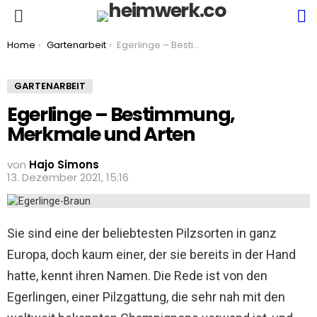
S
Menu
You are here:
Home
Gartenarbeit
Egerlinge – Bestimmung, Merkmale und Arten
GARTENARBEIT
Egerlinge – Bestimmung,
Merkmale und Arten
von
Hajo Simons
13. Dezember 2021, 15:16
Sie sind eine der beliebtesten Pilzsorten in ganz
Europa, doch kaum einer, der sie bereits in der Hand
hatte, kennt ihren Namen. Die Rede ist von den
Egerlingen, einer Pilzgattung, die sehr nah mit den