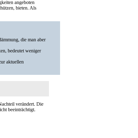
igkeiten angeboten
hützen, bieten. Als
dämmung, die man aber
zen, bedeutet weniger
zur aktuellen
achteil verändert. Die
cht beeinträchtigt.