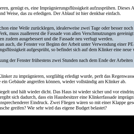
ren, genügt es, eine Imprägnierungsflüssigkeit aufzusprühen. Dieses Au
nd Weise, das zu erledigen. Der Ablauf ist hier denkbar einfach.
schon eine Weile zurücklegen, idealerweise zwei Tage oder besser noch
erk, muss zuallererst die Fassade von allen Verschmutzungen gereinig
lten zudem ausgebessert und die Fassade neu verfugt werden.
man auch, die Fenster vor Beginn der Arbeit unter Verwendung einer P
ngsflüssigkeit aufgesprüht, so befindet sich auf dem Klinker eine neu
ckung der Fenster frühestens zwei Stunden nach dem Ende der Arbeiten 
linker zu imprägnieren, sorgfältig erledigt wurde, perlt das Regenwass
e ein Gebäude angreifen können, wieder vollständig am Klinker ab.
iegelt und hält wieder dicht. Das Haus ist wieder sicher und vor eindri
ergibt sich dadurch, dass ein Hausbesitzer eine Klinkerfassade imprägni
ansprechenderer Eindruck. Zwei Fliegen wären so mit einer Klappe ges
asche greifen? Wie sehr wird das eigene Budget belastet?