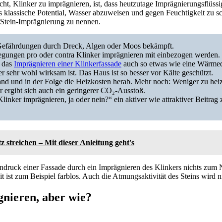
cht, Klinker zu imprägnieren, ist, dass heutzutage Imprägnierungsflüss
s klassische Potential, Wasser abzuweisen und gegen Feuchtigkeit zu sc
Stein-Imprägnierung zu nennen.
efährdungen durch Dreck, Algen oder Moos bekämpft.
gungen pro oder contra Klinker imprägnieren mit einbezogen werden.
t das
Imprägnieren einer Klinkerfassade
auch so etwas wie eine Wärme
er sehr wohl wirksam ist. Das Haus ist so besser vor Kälte geschützt.
nd und in der Folge die Heizkosten herab. Mehr noch: Weniger zu hei
 ergibt sich auch ein geringerer CO₂-Ausstoß.
linker imprägnieren, ja oder nein?“ ein aktiver wie attraktiver Beitrag 
z streichen – Mit dieser Anleitung geht's
ruck einer Fassade durch ein Imprägnieren des Klinkers nichts zum N
t ist zum Beispiel farblos. Auch die Atmungsaktivität des Steins wird ni
nieren, aber wie?