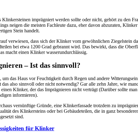
Klinkersteinen imprägniert werden sollte oder nicht, gehört zu den Fr
rdings neigen die meisten Fachleute dazu, eher davon abzuraten, Klinke
tigen Stein handelt.
auf verwiesen, dass sich der Klinker vom gewöhnlichen Ziegelstein da
teilen bei etwa 1200 Grad gebrannt wird. Das bewirkt, dass die Oberflä
 Das macht einen Klinker wasserundurchlässig.
nieren – Ist das sinnvoll?
, um das Haus vor Feuchtigkeit durch Regen und andere Witterungsein
t das also sinnvoll oder nicht notwendig? Gar alle zehn Jahre, wie ma
 einen Klinker, der das Imprägnieren nicht verträgt (Darüber sollte man
digen informieren).
urchaus vernünftige Gründe, eine Klinkerfassade trotzdem zu imprägnier
ualität des Klinkersteins oder bei Gebäudeteilen, die in ganz besonde
gesetzt sind.
sigkeiten für Klinker