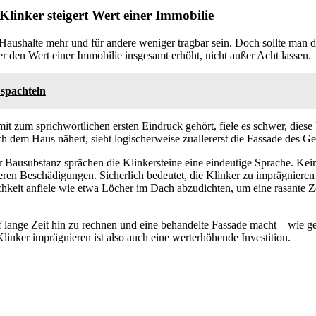
linker steigert Wert einer Immobilie
aushalte mehr und für andere weniger tragbar sein. Doch sollte man d
r den Wert einer Immobilie insgesamt erhöht, nicht außer Acht lassen.
spachteln
it zum sprichwörtlichen ersten Eindruck gehört, fiele es schwer, dies
h dem Haus nähert, sieht logischerweise zuallererst die Fassade des G
r Bausubstanz sprächen die Klinkersteine eine eindeutige Sprache. Kein
ren Beschädigungen. Sicherlich bedeutet, die Klinker zu imprägnieren n
ichkeit anfiele wie etwa Löcher im Dach abzudichten, um eine rasante 
f lange Zeit hin zu rechnen und eine behandelte Fassade macht – wie g
inker imprägnieren ist also auch eine werterhöhende Investition.