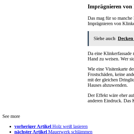
Imprägnieren von K
Das mag für so manche H
Imprägnieren von Klinke
Siehe auch
Decken 
Da eine Klinkerfassade m
Hand zu weisen. Wer sic
Wie eine Visitenkarte de
Frostschäden, keine ande
mit der gleichen Dringl
Hauses abzuwenden.
Der Effekt wäre eher au
anderen Eindruck. Das Kl
See more
vorheriger Artikel
Holz weiß lasieren
nächster Artikel
Mauerwerk schlämmen