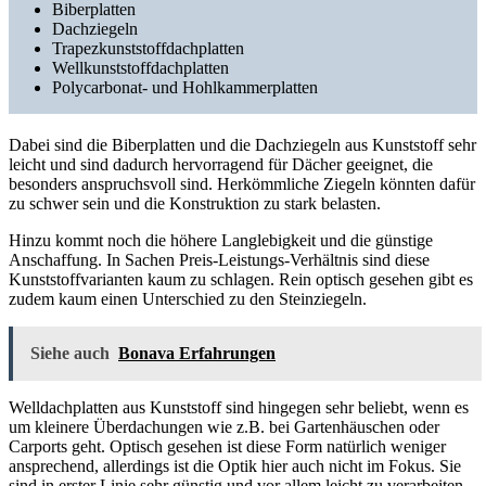
Biberplatten
Dachziegeln
Trapezkunststoffdachplatten
Wellkunststoffdachplatten
Polycarbonat- und Hohlkammerplatten
Dabei sind die Biberplatten und die Dachziegeln aus Kunststoff sehr
leicht und sind dadurch hervorragend für Dächer geeignet, die
besonders anspruchsvoll sind. Herkömmliche Ziegeln könnten dafür
zu schwer sein und die Konstruktion zu stark belasten.
Hinzu kommt noch die höhere Langlebigkeit und die günstige
Anschaffung. In Sachen Preis-Leistungs-Verhältnis sind diese
Kunststoffvarianten kaum zu schlagen. Rein optisch gesehen gibt es
zudem kaum einen Unterschied zu den Steinziegeln.
Siehe auch
Bonava Erfahrungen
Welldachplatten aus Kunststoff sind hingegen sehr beliebt, wenn es
um kleinere Überdachungen wie z.B. bei Gartenhäuschen oder
Carports geht. Optisch gesehen ist diese Form natürlich weniger
ansprechend, allerdings ist die Optik hier auch nicht im Fokus. Sie
sind in erster Linie sehr günstig und vor allem leicht zu verarbeiten.