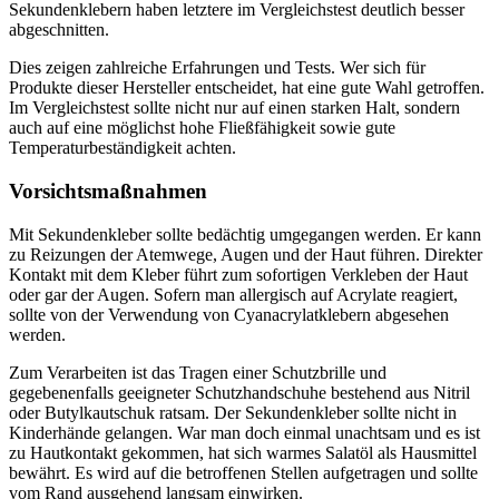
Sekundenklebern haben letztere im Vergleichstest deutlich besser
abgeschnitten.
Dies zeigen zahlreiche Erfahrungen und Tests. Wer sich für
Produkte dieser Hersteller entscheidet, hat eine gute Wahl getroffen.
Im Vergleichstest sollte nicht nur auf einen starken Halt, sondern
auch auf eine möglichst hohe Flie­ß­f­äh­i­g­keit sowie gute
Temperaturbeständigkeit achten.
Vorsichtsmaßnahmen
Mit Sekundenkleber sollte bedächtig umgegangen werden. Er kann
zu Reizungen der Atemwege, Augen und der Haut führen. Direkter
Kontakt mit dem Kleber führt zum sofortigen Verkleben der Haut
oder gar der Augen. Sofern man allergisch auf Acrylate reagiert,
sollte von der Verwendung von Cyanacrylatklebern abgesehen
werden.
Zum Verarbeiten ist das Tragen einer Schutzbrille und
gegebenenfalls geeigneter Schutzhandschuhe bestehend aus Nitril
oder Butylkautschuk ratsam. Der Sekundenkleber sollte nicht in
Kinderhände gelangen. War man doch einmal unachtsam und es ist
zu Hautkontakt gekommen, hat sich warmes Salatöl als Hausmittel
bewährt. Es wird auf die betroffenen Stellen aufgetragen und sollte
vom Rand ausgehend langsam einwirken.