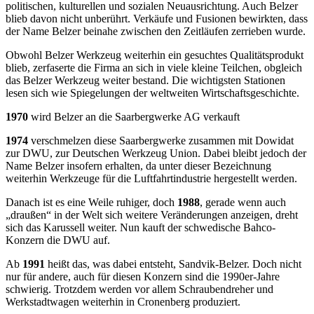
politischen, kulturellen und sozialen Neuausrichtung. Auch Belzer
blieb davon nicht unberührt. Verkäufe und Fusionen bewirkten, dass
der Name Belzer beinahe zwischen den Zeitläufen zerrieben wurde.
Obwohl Belzer Werkzeug weiterhin ein gesuchtes Qualitätsprodukt
blieb, zerfaserte die Firma an sich in viele kleine Teilchen, obgleich
das Belzer Werkzeug weiter bestand. Die wichtigsten Stationen
lesen sich wie Spiegelungen der weltweiten Wirtschaftsgeschichte.
1970
wird Belzer an die Saarbergwerke AG verkauft
1974
verschmelzen diese Saarbergwerke zusammen mit Dowidat
zur DWU, zur Deutschen Werkzeug Union. Dabei bleibt jedoch der
Name Belzer insofern erhalten, da unter dieser Bezeichnung
weiterhin Werkzeuge für die Luftfahrtindustrie hergestellt werden.
Danach ist es eine Weile ruhiger, doch
1988
, gerade wenn auch
„draußen“ in der Welt sich weitere Veränderungen anzeigen, dreht
sich das Karussell weiter. Nun kauft der schwedische Bahco-
Konzern die DWU auf.
Ab
1991
heißt das, was dabei entsteht, Sandvik-Belzer. Doch nicht
nur für andere, auch für diesen Konzern sind die 1990er-Jahre
schwierig. Trotzdem werden vor allem Schraubendreher und
Werkstadtwagen weiterhin in Cronenberg produziert.