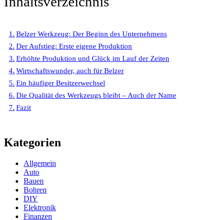
Inhaltsverzeichnis
Belzer Werkzeug: Der Beginn des Unternehmens
Der Aufstieg: Erste eigene Produktion
Erhöhte Produktion und Glück im Lauf der Zeiten
Wirtschaftswunder, auch für Belzer
Ein häufiger Besitzerwechsel
Die Qualität des Werkzeugs bleibt – Auch der Name
Fazit
Kategorien
Allgemein
Auto
Bauen
Bohren
DIY
Elektronik
Finanzen