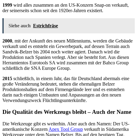
1999
wird alles zusammen an den US-Konzern Snap-on verkauft,
der seinerseits schon seit den 1920er-Jahren existiert.
Siehe auch
Estrichfräse
2000
, mit der Ankunft des neuen Millenniums, werden die Gebäude
verkauft und es entsteht ein Gewerbepark, auf dessen Terrain auch
Sandvik-Belzer bis 2004 noch weiter agiert. Danach wird die
Produktion nach Spanien verlegt. Aber sie besteht fort. Aus diesen
Herramientos Eurotools SA wird zusammen mit der Bahco Group
schließlich die SNA Europe Group.
2015
schließlich, in einem Jahr, das für Deutschland abermals eine
große Veränderung bedeutet, stehen die ehemaligen Belzer
Produktionshallen auf dem Firmengelände leer und es entstehen
darin nach einigen Umbauten und Anpassungen an den neuen
Verwendungszweck Flüchtlingsunterkünfte.
Die Qualität des Werkzeugs bleibt – Auch der Name
Die Werkzeuge gibt es weiterhin. Aber auch den Namen: Der US-
amerikanische Konzern
Apex Tool Group
verkauft in Südamerika
Werkzeuge unter dem Namen Belzer. Bis auf den heutigen Tag.