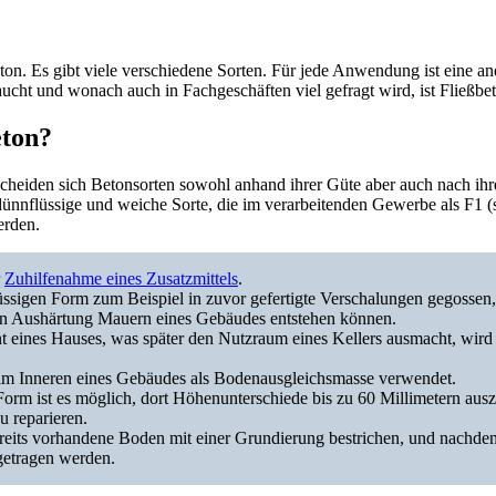
Beton. Es gibt viele verschiedene Sorten. Für jede Anwendung ist eine
aucht und wonach auch in Fachgeschäften viel gefragt wird, ist Fließbe
eton?
cheiden sich Betonsorten sowohl anhand ihrer Güte aber auch nach ihr
 dünnflüssige und weiche Sorte, die im verarbeitenden Gewerbe als F1 (se
erden.
r
Zuhilfenahme eines Zusatzmittels
.
lüssigen Form zum Beispiel in zuvor gefertigte Verschalungen gegossen,
en Aushärtung Mauern eines Gebäudes entstehen können.
 eines Hauses, was später den Nutzraum eines Kellers ausmacht, wird o
 im Inneren eines Gebäudes als Bodenausgleichsmasse verwendet.
Form ist es möglich, dort Höhenunterschiede bis zu 60 Millimetern aus
u reparieren.
ereits vorhandene Boden mit einer Grundierung bestrichen, und nachdem 
getragen werden.