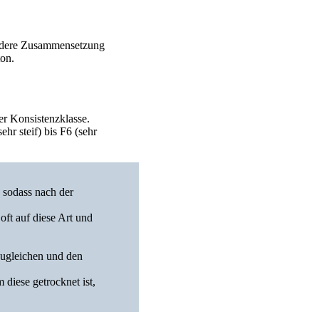
 andere Zusammensetzung
ton.
er Konsistenzklasse.
hr steif) bis F6 (sehr
 sodass nach der
ft auf diese Art und
zugleichen und den
diese getrocknet ist,