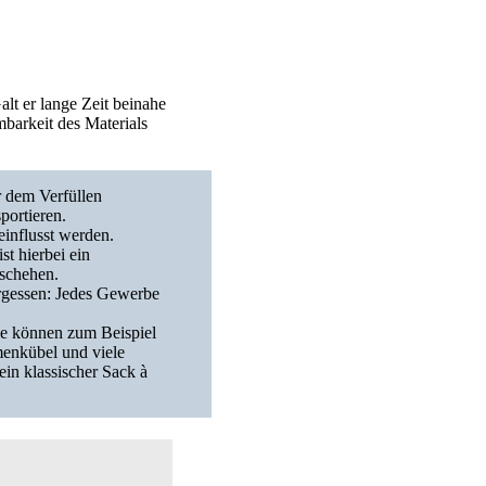
lt er lange Zeit beinahe
mbarkeit des Materials
r dem Verfüllen
portieren.
einflusst werden.
t hierbei ein
eschehen.
vergessen: Jedes Gewerbe
nde können zum Beispiel
menkübel und viele
in klassischer Sack à