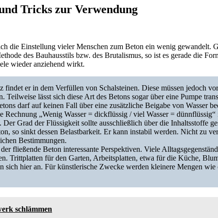
 und Tricks zur Verwendung
sich die Einstellung vieler Menschen zum Beton ein wenig gewandelt. Ga
Methode des Bauhausstils bzw. des Brutalismus, so ist es gerade die For
viele wieder anziehend wirkt.
z findet er in dem Verfüllen von Schalsteinen. Diese müssen jedoch vo
n. Teilweise lässt sich diese Art des Betons sogar über eine Pumpe trans
etons darf auf keinen Fall über eine zusätzliche Beigabe von Wasser be
e Rechnung „Wenig Wasser = dickflüssig / viel Wasser = dünnflüssig“ is
 Der Grad der Flüssigkeit sollte ausschließlich über die Inhaltsstoffe g
ton, so sinkt dessen Belastbarkeit. Er kann instabil werden. Nicht zu 
zlichen Bestimmungen.
 der fließende Beton interessante Perspektiven. Viele Alltagsgegenstä
. Trittplatten für den Garten, Arbeitsplatten, etwa für die Küche, Blu
n sich hier an. Für künstlerische Zwecke werden kleinere Mengen wie e
erk schlämmen