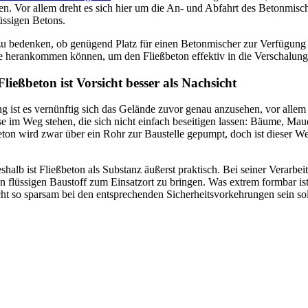
en. Vor allem dreht es sich hier um die An- und Abfahrt des Betonmisc
üssigen Betons.
 zu bedenken, ob genügend Platz für einen Betonmischer zur Verfügung s
le herankommen können, um den Fließbeton effektiv in die Verschalu
Fließbeton ist Vorsicht besser als Nachsicht
ist es vernünftig sich das Gelände zuvor genau anzusehen, vor allem 
e im Weg stehen, die sich nicht einfach beseitigen lassen: Bäume, Mau
eton wird zwar über ein Rohr zur Baustelle gepumpt, doch ist dieser We
halb ist Fließbeton als Substanz äußerst praktisch. Bei seiner Verarbei
 flüssigen Baustoff zum Einsatzort zu bringen. Was extrem formbar ist,
 so sparsam bei den entsprechenden Sicherheitsvorkehrungen sein sol