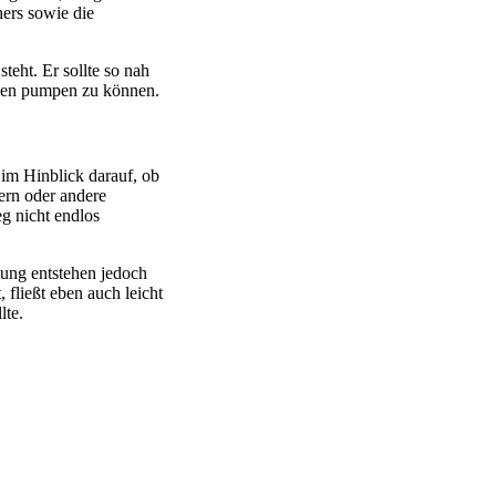
hers sowie die
teht. Er sollte so nah
ngen pumpen zu können.
im Hinblick darauf, ob
ern oder andere
g nicht endlos
tung entstehen jedoch
 fließt eben auch leicht
lte.