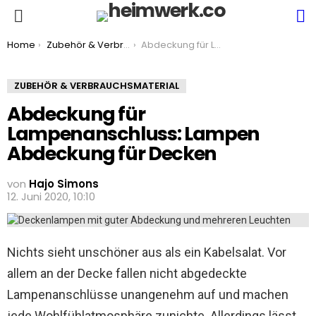
S
Menu
You are here:
Home
Zubehör & Verbrauchsmaterial
Abdeckung für Lampenanschluss: Lampen Abdeckung für Decken
ZUBEHÖR & VERBRAUCHSMATERIAL
Abdeckung für
Lampenanschluss: Lampen
Abdeckung für Decken
von
Hajo Simons
12. Juni 2020, 10:10
Nichts sieht unschöner aus als ein Kabelsalat. Vor
allem an der Decke fallen nicht abgedeckte
Lampenanschlüsse unangenehm auf und machen
jede Wohlfühlatmosphäre zunichte. Allerdings lässt