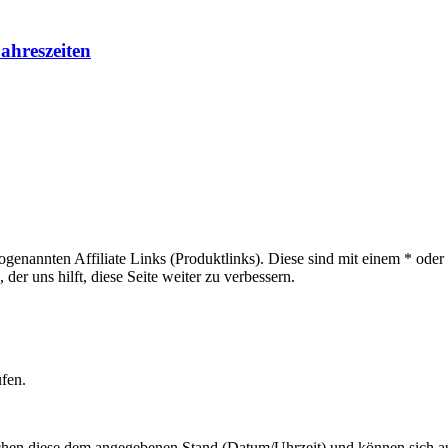
ahreszeiten
sogenannten Affiliate Links (Produktlinks). Diese sind mit einem * od
er uns hilft, diese Seite weiter zu verbessern.
ufen.
hen diese dem angegebenen Stand (Datum/Uhrzeit) und können sich auf 