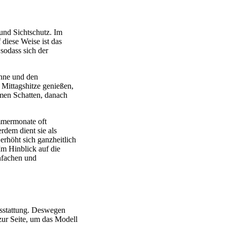
und Sichtschutz. Im
 diese Weise ist das
sodass sich der
onne und den
 Mittagshitze genießen,
men Schatten, danach
ommermonate oft
rdem dient sie als
rhöht sich ganzheitlich
Im Hinblick auf die
infachen und
usstattung. Deswegen
zur Seite, um das Modell