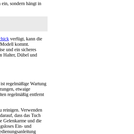
ein, sondern hängt in
chick
verfügt, kann die
n Modell kommt.
se und ein sicheres
en Halter, Dübel und
 ist regelmäßige Wartung
tzungen, etwaige
ten regelmäßig entfernt
zu reinigen. Verwenden
darauf, dass das Tuch
Die Gelenkarme und die
ngsloses Ein- und
Bedienungsanleitung