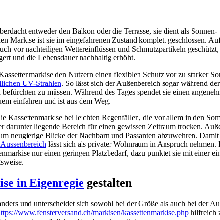
berdacht entweder den Balkon oder die Terrasse, sie dient als Sonnen- 
en Markise ist sie im eingefahrenen Zustand komplett geschlossen. Auf
uch vor nachteiligen Wettereinflüssen und Schmutzpartikeln geschützt, 
gert und die Lebensdauer nachhaltig erhöht.
 Kassettenmarkise den Nutzern einen flexiblen Schutz vor zu starker S
lichen UV-Strahlen
. So lässt sich der Außenbereich sogar während der
 befürchten zu müssen. Während des Tages spendet sie einen angeneh
quem einfahren und ist aus dem Weg.
die Kassettenmarkise bei leichten Regenfällen, die vor allem in den S
r darunter liegende Bereich für einen gewissen Zeitraum trocken. Auße
, um neugierige Blicke der Nachbarn und Passanten abzuwehren. Damit e
 Aussenbereich
lässt sich als privater Wohnraum in Anspruch nehmen. 
nmarkise nur einen geringen Platzbedarf, dazu punktet sie mit einer e
sweise.
se in Eigenregie
gestalten
 anders und unterscheidet sich sowohl bei der Größe als auch bei der A
https://www.fensterversand.ch/markisen/kassettenmarkise.php
hilfreich 