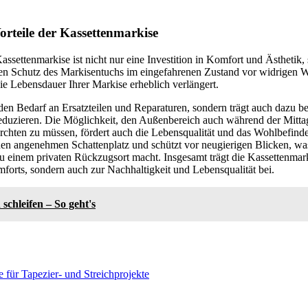
orteile der Kassettenmarkise
ssettenmarkise ist nicht nur eine Investition in Komfort und Ästhetik,
den Schutz des Markisentuchs im eingefahrenen Zustand vor widrigen 
ie Lebensdauer Ihrer Markise erheblich verlängert.
 den Bedarf an Ersatzteilen und Reparaturen, sondern trägt auch dazu b
eduzieren. Die Möglichkeit, den Außenbereich auch während der Mittag
rchten zu müssen, fördert auch die Lebensqualität und das Wohlbefinde
nen angenehmen Schattenplatz und schützt vor neugierigen Blicken, was
 einem privaten Rückzugsort macht. Insgesamt trägt die Kassettenmarki
orts, sondern auch zur Nachhaltigkeit und Lebensqualität bei.
 schleifen – So geht's
für Tapezier- und Streichprojekte