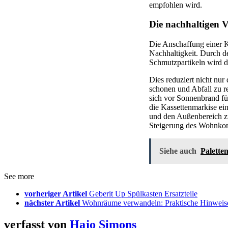
empfohlen wird.
Die nachhaltigen V
Die Anschaffung einer Ka
Nachhaltigkeit. Durch 
Schmutzpartikeln wird d
Dies reduziert nicht nur
schonen und Abfall zu r
sich vor Sonnenbrand fü
die Kassettenmarkise ei
und den Außenbereich zu
Steigerung des Wohnkomf
Siehe auch
Paletten
See more
vorheriger Artikel
Geberit Up Spülkasten Ersatzteile
nächster Artikel
Wohnräume verwandeln: Praktische Hinweise 
verfasst von
Hajo Simons