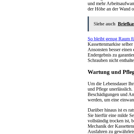
und mehr Arbeitsaufwand
der Höhe an der Wand o
Siehe auch
Briefkas
So bleibt genug Raum f
Kassettenmarkise selber
Ansonsten besser einen 
Endergebnis zu garantier
Schrauben nicht enthalt
Wartung und Pfleg
Um die Lebensdauer Ihre
und Pflege unerlässlich.
Beschädigungen und Anze
werden, um eine einwand
Darüber hinaus ist es r
Sie hierfür eine milde 
vollständig trocken ist
Mechanik der Kassettenm
Ausfahren zu gewährleis