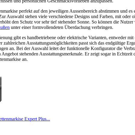
fnissen und persönlichen Geschmacksvorlieben anzupassen.
tenmarkise perfekt auf den jeweiligen Aussenbereich abstimmen und es e
Zur Auswahl stehen viele verschiedene Designs und Farben, mit oder o
 erhöht den Schutz vor sehr tief stehender Sonne. So können die Nutz
außen
unter einer formvollendeten Überdachung verbringen.
enung gibt es handbetriebene oder elektrische Varianten, entweder mit
r zahlreichen Ausstattungsmöglichkeiten passt sich das endgültige Erg
gen an. Bei der Auswahl leitet der funktionelle Konfigurator die Verbr
im Angebot stehenden Ausstattungsmerkmale. Er zeigt sogar in Echtzeit 
tenmarkise an.
ttenmarkise Expert Plus...