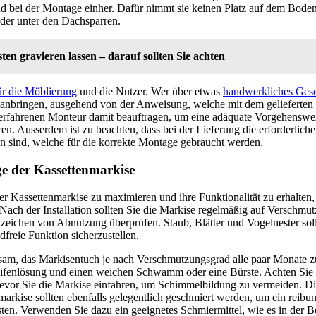
 bei der Montage einher. Dafür nimmt sie keinen Platz auf dem Boden 
der unter den Dachsparren.
ten gravieren lassen – darauf sollten Sie achten
ür die Möblierung
und die Nutzer. Wer über etwas
handwerkliches Ges
 anbringen, ausgehend von der Anweisung, welche mit dem gelieferte
erfahrenen Monteur damit beauftragen, um eine adäquate Vorgehenswei
en. Ausserdem ist zu beachten, dass bei der Lieferung die erforderlich
en sind, welche für die korrekte Montage gebraucht werden.
e der Kassettenmarkise
r Kassettenmarkise zu maximieren und ihre Funktionalität zu erhalten,
 Nach der Installation sollten Sie die Markise regelmäßig auf Verschmu
ichen von Abnutzung überprüfen. Staub, Blätter und Vogelnester soll
freie Funktion sicherzustellen.
atsam, das Markisentuch je nach Verschmutzungsgrad alle paar Monate 
Seifenlösung und einen weichen Schwamm oder eine Bürste. Achten Sie 
, bevor Sie die Markise einfahren, um Schimmelbildung zu vermeiden. 
arkise sollten ebenfalls gelegentlich geschmiert werden, um ein reibu
ten. Verwenden Sie dazu ein geeignetes Schmiermittel, wie es in der 