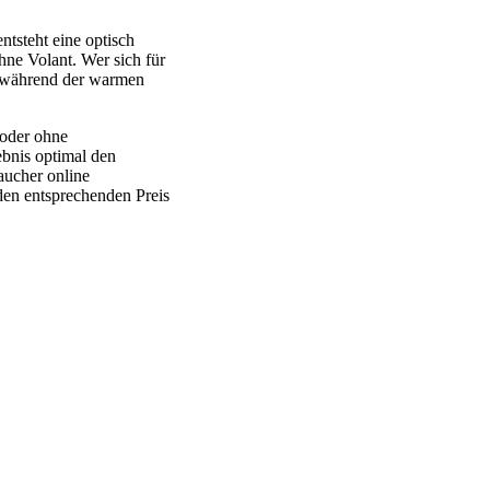
ntsteht eine optisch
hne Volant. Wer sich für
er während der warmen
 oder ohne
ebnis optimal den
aucher online
den entsprechenden Preis