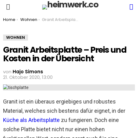
S
Menu
You are here:
Home
Wohnen
Granit Arbeitsplatte – Preis und Kosten in der Übersicht
WOHNEN
Granit Arbeitsplatte – Preis und
Kosten in der Übersicht
von
Hajo Simons
21. Oktober 2020, 13:00
Granit ist ein überaus ergiebiges und robustes
Material, welches sich bestens dafür eignet, in der
Küche als Arbeitsplatte
zu fungieren. Doch eine
solche Platte bietet nicht nur einen hohen