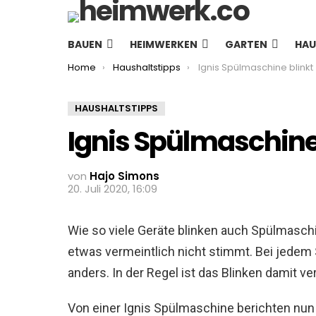
BAUEN
HEIMWERKEN
GARTEN
HAU
You are here:
Home
Haushaltstipps
Ignis Spülmaschine blinkt
HAUSHALTSTIPPS
Ignis Spülmaschine
von
Hajo Simons
20. Juli 2020, 16:09
Wie so viele Geräte blinken auch Spülmasc
etwas vermeintlich nicht stimmt. Bei jedem S
anders. In der Regel ist das Blinken damit v
Von einer Ignis Spülmaschine berichten nun 