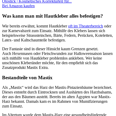
Otostick | Kosmetisches Korrekturteil für...
Bei Amazon kaufen
Was kann man mit Hautkleber alles befestigen?
Wie bereits erwähnt, kommt Hautkleber
oft im Theaterbereich
oder
zur Karnevalszeit zum Einsatz. Mithilfe des Klebers lassen sich
beispielsweise Strasssteinchen, Bärte, Federn, Perücken, Koteletten,
Latex- und Kaltschaumteile befestigen.
Der Fantasie sind in dieser Hinsicht kaum Grenzen gesetzt.
Auch Hexennasen oder Fleischwunden zur Halloweensaison lassen
sich mithilfe von Hautkleber problemlos ankleben. Wer keine
unschönen Kleberänder möchte, für den empfiehlt sich das
Zusatzprodukt Mastix Extra.
Bestandteile von Mastix
Als „Mastix“ wird das Harz der Mastix-Pistazienbäume bezeichnet.
Dieses entsteht durch Eintrocknen und Aushärten des Harzbalsams,
der aus den Bäumen austritt. Bereits im alten Ägypten war Mastix-
Harz bekannt. Damals kam es im Rahmen von Mumifizierungen
zum Einsatz.
Im Altertum wurde dem Mastix-Harz eine gesundheitsfördernde