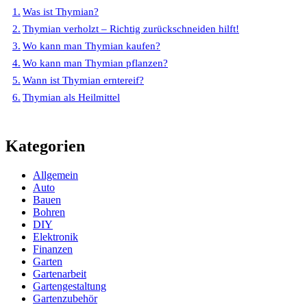
Was ist Thymian?
Thymian verholzt – Richtig zurückschneiden hilft!
Wo kann man Thymian kaufen?
Wo kann man Thymian pflanzen?
Wann ist Thymian erntereif?
Thymian als Heilmittel
Kategorien
Allgemein
Auto
Bauen
Bohren
DIY
Elektronik
Finanzen
Garten
Gartenarbeit
Gartengestaltung
Gartenzubehör