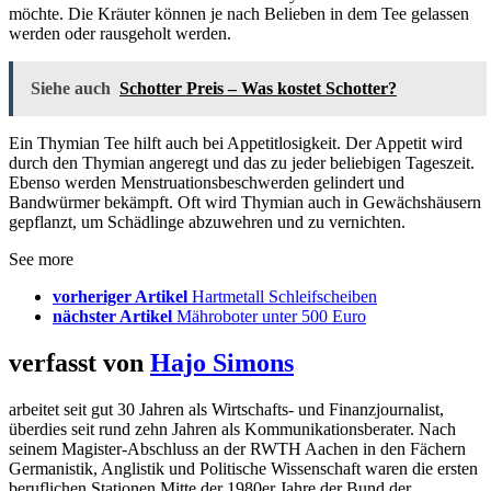
möchte. Die Kräuter können je nach Belieben in dem Tee gelassen
werden oder rausgeholt werden.
Siehe auch
Schotter Preis – Was kostet Schotter?
Ein Thymian Tee hilft auch bei Appetitlosigkeit. Der Appetit wird
durch den Thymian angeregt und das zu jeder beliebigen Tageszeit.
Ebenso werden Menstruationsbeschwerden gelindert und
Bandwürmer bekämpft. Oft wird Thymian auch in Gewächshäusern
gepflanzt, um Schädlinge abzuwehren und zu vernichten.
See more
vorheriger Artikel
Hartmetall Schleifscheiben
nächster Artikel
Mähroboter unter 500 Euro
verfasst von
Hajo Simons
arbeitet seit gut 30 Jahren als Wirtschafts- und Finanzjournalist,
überdies seit rund zehn Jahren als Kommunikationsberater. Nach
seinem Magister-Abschluss an der RWTH Aachen in den Fächern
Germanistik, Anglistik und Politische Wissenschaft waren die ersten
beruflichen Stationen Mitte der 1980er Jahre der Bund der