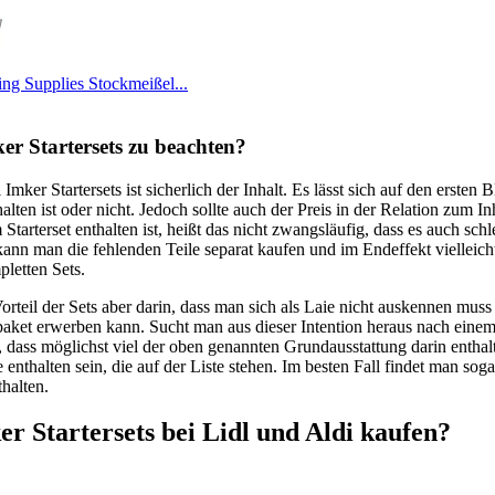
ng Supplies Stockmeißel...
ker Startersets zu beachten?
Imker Startersets ist sicherlich der Inhalt. Es lässt sich auf den ersten 
halten ist oder nicht. Jedoch sollte auch der Preis in der Relation zum In
tarterset enthalten ist, heißt das nicht zwangsläufig, dass es auch schlec
nn man die fehlenden Teile separat kaufen und im Endeffekt vielleich
letten Sets.
Vorteil der Sets aber darin, dass man sich als Laie nicht auskennen mu
paket erwerben kann. Sucht man aus dieser Intention heraus nach einem 
, dass möglichst viel der oben genannten Grundausstattung darin enthalte
enthalten sein, die auf der Liste stehen. Im besten Fall findet man sogar
thalten.
 Startersets bei Lidl und Aldi kaufen?