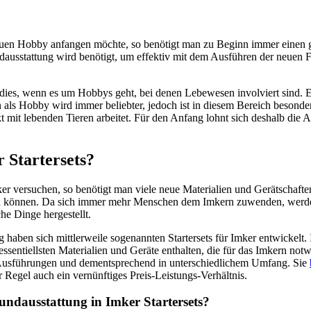
en Hobby anfangen möchte, so benötigt man zu Beginn immer einen 
ausstattung wird benötigt, um effektiv mit dem Ausführen der neuen F
dies, wenn es um Hobbys geht, bei denen Lebewesen involviert sind. Ei
 als Hobby wird immer beliebter, jedoch ist in diesem Bereich besonde
t mit lebenden Tieren arbeitet. Für den Anfang lohnt sich deshalb die 
 Startersets?
er versuchen, so benötigt man viele neue Materialien und Gerätschaf
u können. Da sich immer mehr Menschen dem Imkern zuwenden, werd
he Dinge hergestellt.
haben sich mittlerweile sogenannten Startersets für Imker entwickelt. I
essentiellsten Materialien und Geräte enthalten, die für das Imkern notw
n Ausführungen und dementsprechend in unterschiedlichem Umfang. Sie
r Regel auch ein vernünftiges Preis-Leistungs-Verhältnis.
undausstattung in Imker Startersets?