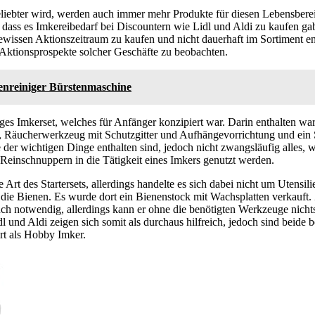
iebter wird, werden auch immer mehr Produkte für diesen Lebensbereic
 dass es Imkereibedarf bei Discountern wie Lidl und Aldi zu kaufen ga
ewissen Aktionszeitraum zu kaufen und nicht dauerhaft im Sortiment e
e Aktionsprospekte solcher Geschäfte zu beobachten.
enreiniger Bürstenmaschine
liges Imkerset, welches für Anfänger konzipiert war. Darin enthalten w
 Räucherwerkzeug mit Schutzgitter und Aufhängevorrichtung und ein S
e der wichtigen Dinge enthalten sind, jedoch nicht zwangsläufig alles,
 Reinschnuppern in die Tätigkeit eines Imkers genutzt werden.
 Art des Startersets, allerdings handelte es sich dabei nicht um Utensil
die Bienen. Es wurde dort ein Bienenstock mit Wachsplatten verkauft. 
uch notwendig, allerdings kann er ohne die benötigten Werkzeuge nicht
dl und Aldi zeigen sich somit als durchaus hilfreich, jedoch sind beide 
rt als Hobby Imker.